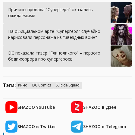
Причины провала "Супергерл" оказались
ожидаемыми
На официальном арте "Супергерл" случайно
нарисовали персонажа из "Звездных войн"
DC показала тизер "Глиноликого" – первого
боди-хоррора про супергероев
Тэги:
Кино
DC Comics
Suicide Squad
SHAZOO YouTube
SHAZOO в Дзен
SHAZOO в Twitter
SHAZOO в Telegram