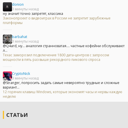
donion
3 минуты назад
ну значит точно запретят, классика
Законопроект о видеоиграх в России не запретит зарубежные
платформы
barbahat
3 минуты назад
@Q4ard, ну... аналогия странноватая.... частные кофейни обслуживают
л...
Техас заморозил подключение 1800 дата-центров с запросом
мощности в пять раз выше рекордного пикового спроса
CryptoNick
3 минуты назад
@Stranger, попросить задать самые невероятно трудные и сложные
вариант...
12 горячих клавиш Windows, которые экономят часы и нервы каждую
неделю
СТАТЬИ