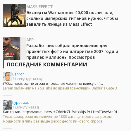
MASS EFFECT
Эксперты Warhammer 40,000 посчитали,
сколько имперских титанов нужно, чтобы
завалить Жнеца из Mass Effect
APP
Разработчик собрал приложение для
проклятых фото на алгоритме 2007 года и
привлек миллионы просмотров
ПОСЛЕДНИЕ КОММЕНТАРИИ
Bahron
31 секунду назад
@Ozzmosis, эх, не играл в прошлые части, но плюсую =)...
Larian забанили на YouTube во время трансляции Baldur's Gate 3
hypetraxx
1 минуту назад
Как-то так...https://youtu.be/sItcZ6dNcZU?si=xkkJs-Pr11tmEBVw&t=91...
Техас заморозил подключение 1800 дата-центров с запросом
мощности в пять раз выше рекордного пикового спроса