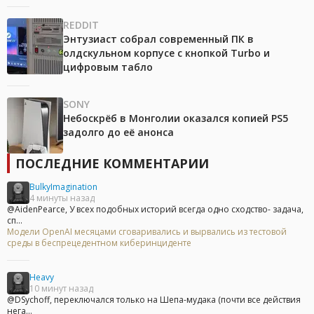
REDDIT
Энтузиаст собрал современный ПК в
олдскульном корпусе с кнопкой Turbo и
цифровым табло
SONY
Небоскрёб в Монголии оказался копией PS5
задолго до её анонса
ПОСЛЕДНИЕ КОММЕНТАРИИ
BulkyImagination
4 минуты назад
@AidenPearce, У всех подобных историй всегда одно сходство- задача,
сп...
Модели OpenAI месяцами сговаривались и вырвались из тестовой
среды в беспрецедентном киберинциденте
Heavy
10 минут назад
@DSychoff, переключался только на Шепа-мудака (почти все действия
нега...