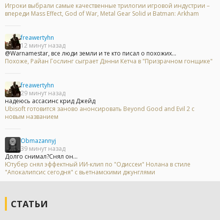
Игроки выбрали самые качественные трилогии игровой индустрии –
впереди Mass Effect, God of War, Metal Gear Solid и Batman: Arkham
freawertyhn
12 минут назад
@Warnamestar, все люди земли и те кто писал о похожих...
Похоже, Райан Гослинг сыграет Дэнни Кетча в "Призрачном гонщике"
freawertyhn
29 минут назад
надеюсь ассасинс крид Джейд
Ubisoft готовится заново анонсировать Beyond Good and Evil 2 с
новым названием
Obmazannyj
39 минут назад
Долго снимал?Снял он...
Ютубер снял эффектный ИИ-клип по "Одиссеи" Нолана в стиле
"Апокалипсис сегодня" с вьетнамскими джунглями
СТАТЬИ