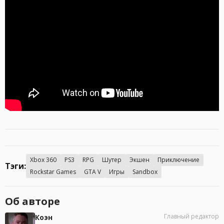
Xbox 360
PS3
RPG
Шутер
Экшен
Приключение
Тэги:
Rockstar Games
GTA V
Игры
Sandbox
Об авторе
Главный редактор
Коэн