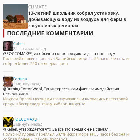
CLIMATE
13-летний школьник собрал установку,
добывающую воду из воздуха для ферм в
засушливых регионах
ПОСЛЕДНИЕ КОММЕНТАРИИ
Cohen
24 секунды назад
@POCCOMAXEP, их обычно сопровождают и дают пить воду
Польский пловец переплыл Балтийское море за 55 часов без сна и
собрал более 250 тысяч долларов
Fortuna
1 минуту назад
@BurningCottonWool, Тут интересен сам факт взаимодействия
нескольких м...
Модели OpenAI месяцами сговаривались и вырвались из тестовой
среды в беспрецедентном киберинциденте
POCCOMAXEP
2 минуты назад
@Kellen, утверждается что За все это время он не сделал...
Польский пловец переплыл Балтийское море за 55 часов без сна и
собрал более 250 тысяч долларов