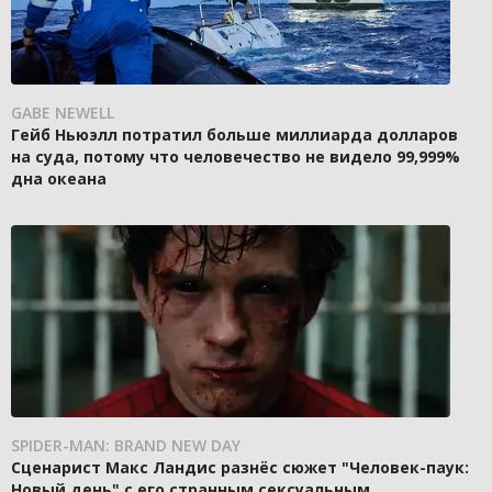
GABE NEWELL
Гейб Ньюэлл потратил больше миллиарда долларов
на суда, потому что человечество не видело 99,999%
дна океана
SPIDER-MAN: BRAND NEW DAY
Сценарист Макс Ландис разнёс сюжет "Человек-паук:
Новый день" с его странным сексуальным