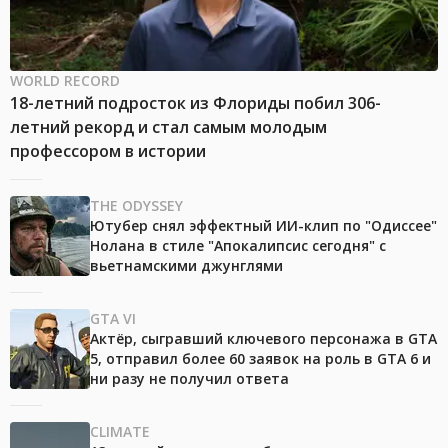
WORLD RECORD
18-летний подросток из Флориды побил 306-
летний рекорд и стал самым молодым
профессором в истории
THE ODYSSEY
Ютубер снял эффектный ИИ-клип по "Одиссее"
Нолана в стиле "Апокалипсис сегодня" с
вьетнамскими джунглями
GTA VI
Актёр, сыгравший ключевого персонажа в GTA
5, отправил более 60 заявок на роль в GTA 6 и
ни разу не получил ответа
CLIMATE