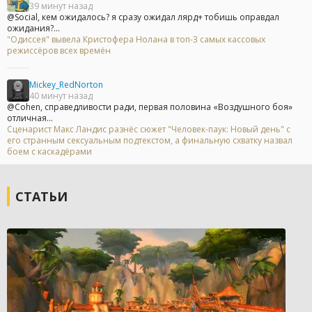
39 минут назад
@Social, кем ожидалось? я сразу ожидал лярд+ тобишь оправдал
ожидания?...
"Одиссея" вывела Кристофера Нолана в топ-3 самых кассовых
режиссёров всех времён
Mickey_RedNorton
40 минут назад
@Cohen, справедливости ради, первая половина «Воздушного боя»
отличная...
Сценарист Макс Ландис разнёс сюжет "Человек-паук: Новый день" с
его странным сексуальным подтекстом, а финальную схватку назвал
боем с каскадёрами
СТАТЬИ