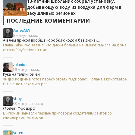
13-летний школьник собрал установку,
добывающую воду из воздуха для ферм в
засушливых регионах
ПОСЛЕДНИЕ КОММЕНТАРИИ
VortexMW
6 минут назад
А в чем прикол вообще коробки с кодом без диска?...
Глава Take-Two заявил, что диски больше не имеют смысла на фоне
отказа PlayStation от них
vplanida
19 минут назад
Рука на талии, ой ей
Хидео Кодзима готов пересмотреть "Одиссею" Нолана в кинотеатре
США еще несколько раз
Abby
33 минуты назад
@celeir, Фродорф
В Японии вынесли первые приговоры создателям сайтов со
спойлерами фильмов
Adren