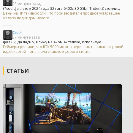
23 минуты назад
@souldja, летом 2024 года 32 гига 6400cl30 GSkill TridentZ стоили...
Цены на ПК так выросли, что производители продают устаревшее
железо под видом нового
Crut4
37 минут назад
@KaZiv, Да ладно, я сижу на 42ом 4к телике, использую...
Геймеры решили, что RTX 5090 можно перестать называть игровой
видеокартой – она стала слишком дорого стоить
СТАТЬИ