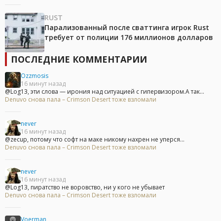
RUST
Парализованный после сваттинга игрок Rust
требует от полиции 176 миллионов долларов
ПОСЛЕДНИЕ КОММЕНТАРИИ
Ozzmosis
16 минут назад
@Log13, эти слова — ирония над ситуацией с гипервизором.А так...
Denuvo снова пала – Crimson Desert тоже взломали
never
16 минут назад
@zecup, потому что софт на маке никому нахрен не уперся...
Denuvo снова пала – Crimson Desert тоже взломали
never
16 минут назад
@Log13, пиратство не воровство, ни у кого не убывает
Denuvo снова пала – Crimson Desert тоже взломали
Voerman