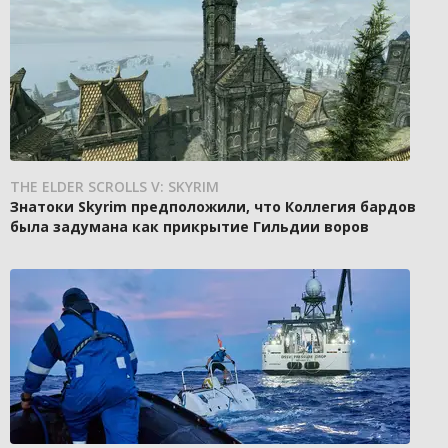
THE ELDER SCROLLS V: SKYRIM
Знатоки Skyrim предположили, что Коллегия бардов
была задумана как прикрытие Гильдии воров