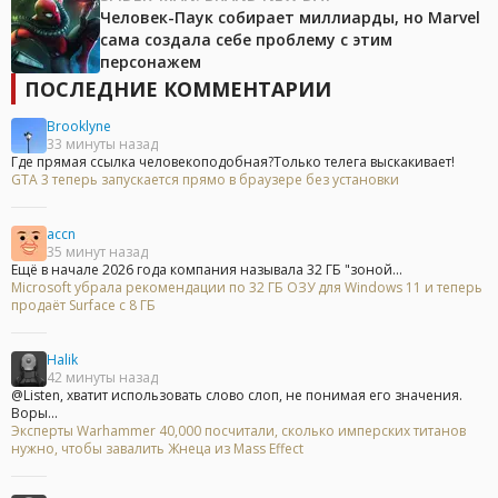
Человек-Паук собирает миллиарды, но Marvel
сама создала себе проблему с этим
персонажем
ПОСЛЕДНИЕ КОММЕНТАРИИ
Brooklyne
33 минуты назад
Где прямая ссылка человекоподобная?Только телега выскакивает!
GTA 3 теперь запускается прямо в браузере без установки
accn
35 минут назад
Ещё в начале 2026 года компания называла 32 ГБ "зоной...
Microsoft убрала рекомендации по 32 ГБ ОЗУ для Windows 11 и теперь
продаёт Surface с 8 ГБ
Halik
42 минуты назад
@Listen, хватит использовать слово слоп, не понимая его значения.
Воры...
Эксперты Warhammer 40,000 посчитали, сколько имперских титанов
нужно, чтобы завалить Жнеца из Mass Effect