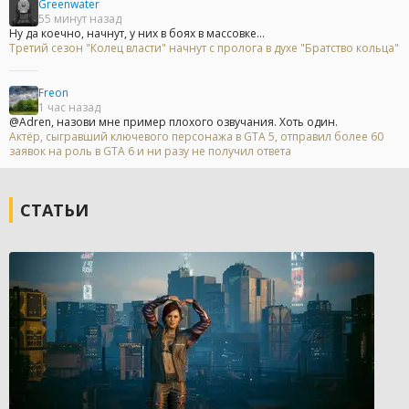
Greenwater
55 минут назад
Ну да коечно, начнут, у них в боях в массовке...
Третий сезон "Колец власти" начнут с пролога в духе "Братство кольца"
Freon
1 час назад
@Adren, назови мне пример плохого озвучания. Хоть один.
Актёр, сыгравший ключевого персонажа в GTA 5, отправил более 60
заявок на роль в GTA 6 и ни разу не получил ответа
СТАТЬИ