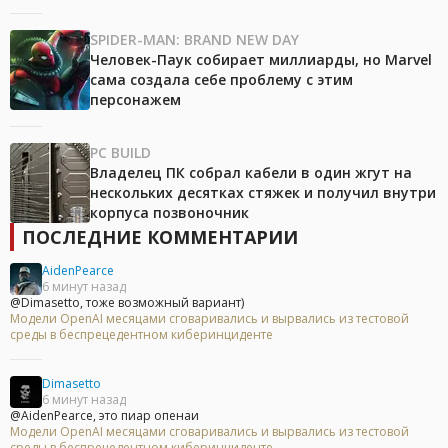
SPIDER-MAN: BRAND NEW DAY
Человек-Паук собирает миллиарды, но Marvel
сама создала себе проблему с этим
персонажем
PC BUILD
Владелец ПК собрал кабели в один жгут на
нескольких десятках стяжек и получил внутри
корпуса позвоночник
ПОСЛЕДНИЕ КОММЕНТАРИИ
AidenPearce
6 минут назад
@Dimasetto, тоже возможный вариант)
Модели OpenAI месяцами сговаривались и вырвались из тестовой
среды в беспрецедентном киберинциденте
Dimasetto
6 минут назад
@AidenPearce, это пиар опенаи
Модели OpenAI месяцами сговаривались и вырвались из тестовой
среды в беспрецедентном киберинциденте