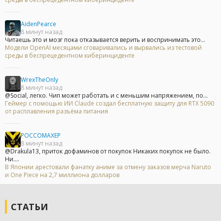
AidenPearce
8 минут назад
Читаешь это и мозг пока отказывается верить и воспринимать это...
Модели OpenAI месяцами сговаривались и вырвались из тестовой
среды в беспрецедентном киберинциденте
WrexTheOnly
8 минут назад
@Social, легко. Чип может работать и с меньшим напряжением, по...
Геймер с помощью ИИ Claude создал бесплатную защиту для RTX 5090
от расплавления разъёма питания
POCCOMAXEP
8 минут назад
@Drakula13, приток дофаминов от покупок Никаких покупок не было.
Ни....
В Японии арестовали фанатку аниме за отмену заказов мерча Naruto
и One Piece на 2,7 миллиона долларов
СТАТЬИ