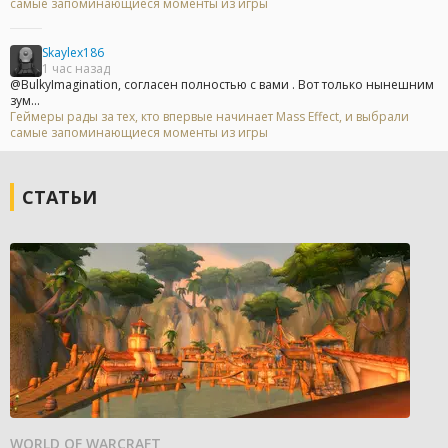
самые запоминающиеся моменты из игры
Skaylex186
1 час назад
@BulkyImagination, согласен полностью с вами . Вот только нынешним
зум...
Геймеры рады за тех, кто впервые начинает Mass Effect, и выбрали
самые запоминающиеся моменты из игры
СТАТЬИ
WORLD OF WARCRAFT