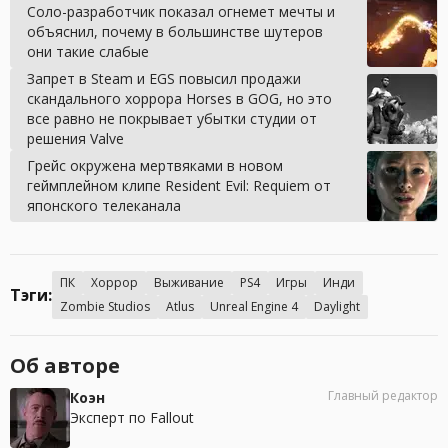
Соло-разработчик показал огнемет мечты и
объяснил, почему в большинстве шутеров
они такие слабые
Запрет в Steam и EGS повысил продажи
скандального хоррора Horses в GOG, но это
все равно не покрывает убытки студии от
решения Valve
Грейс окружена мертвяками в новом
геймплейном клипе Resident Evil: Requiem от
японского телеканала
ПК
Хоррор
Выживание
PS4
Игры
Инди
Тэги:
Zombie Studios
Atlus
Unreal Engine 4
Daylight
Об авторе
Главный редактор
Коэн
Эксперт по Fallout