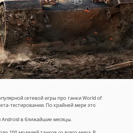
пулярной сетевой игры про танки World of
бета-тестировании. По крайней мере это
и Android в ближайшие месяцы.
коло 100 моделей танков со всего мира. В