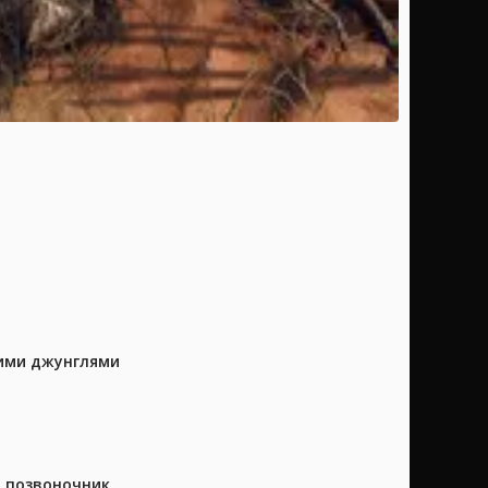
кими джунглями
а позвоночник