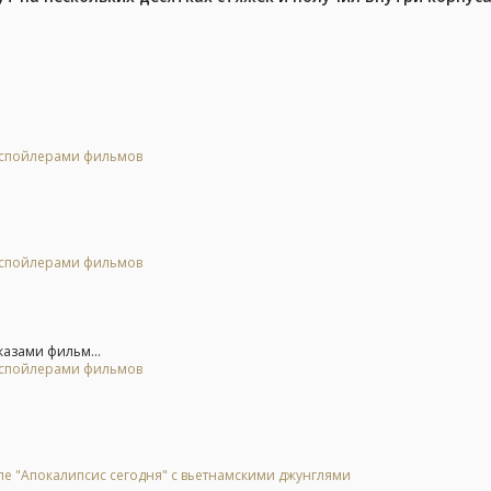
о спойлерами фильмов
о спойлерами фильмов
казами фильм...
о спойлерами фильмов
ле "Апокалипсис сегодня" с вьетнамскими джунглями