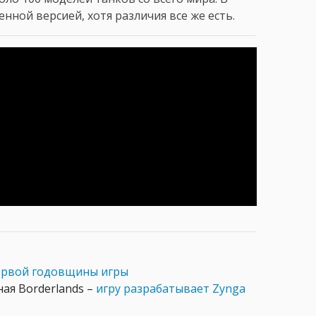
нной версией, хотя различия все же есть.
первой годовщины игры
ая Borderlands –
игру разрабатывает Zynga