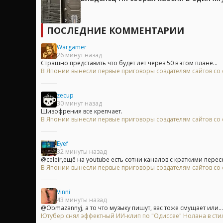
ПОСЛЕДНИЕ КОММЕНТАРИИ
Wargamer
26 минут назад
Страшно представить что будет лет через 50 в этом плане...
В Японии вынесли первые приговоры создателям сайтов с
zecup
30 минут назад
Шизофрения все крепчает.
В Японии вынесли первые приговоры создателям сайтов с
Eyef
32 минуты назад
@celeir,ещё на youtube есть сотни каналов с краткими перес
В Японии вынесли первые приговоры создателям сайтов с
Vinni
43 минуты назад
@Obmazannyj, а то что музыку пишут, вас тоже смущает или...
Ютубер снял эффектный ИИ-клип по "Одиссее" Нолана в сти