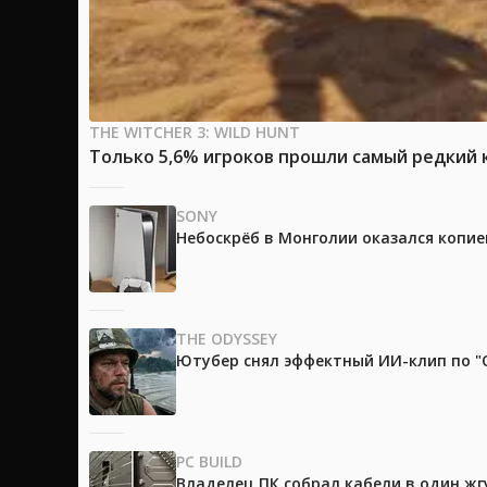
THE WITCHER 3: WILD HUNT
Только 5,6% игроков прошли самый редкий к
SONY
Небоскрёб в Монголии оказался копией
THE ODYSSEY
Ютубер снял эффектный ИИ-клип по "О
PC BUILD
Владелец ПК собрал кабели в один жг