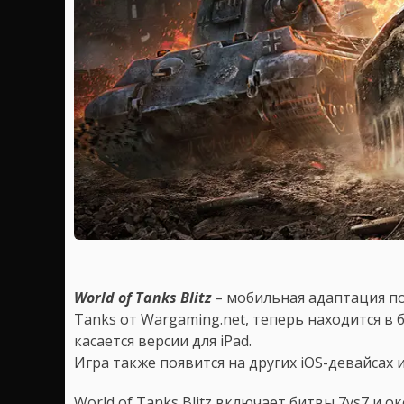
World of Tanks Blitz
– мобильная адаптация по
Tanks от Wargaming.net, теперь находится в 
касается версии для iPad.
Игра также появится на других iOS-девайсах 
World of Tanks Blitz включает битвы 7vs7 и о