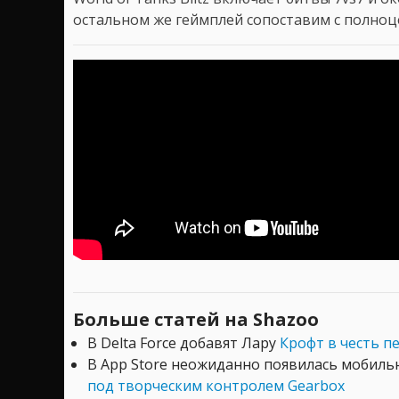
остальном же геймплей сопоставим с полноце
Больше статей на Shazoo
В Delta Force добавят Лару
Крофт в честь 
В App Store неожиданно появилась мобильн
под творческим контролем Gearbox