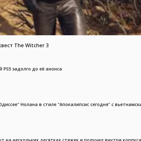
вест The Witcher 3
 PS5 задолго до её анонса
диссее" Нолана в стиле "Апокалипсис сегодня" с вьетнамс
ут на нескольких десятках стяжек и получил внутри корпус