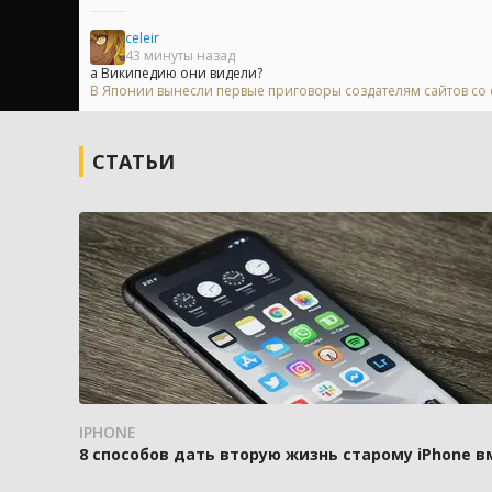
celeir
43 минуты назад
а Википедию они видели?
В Японии вынесли первые приговоры создателям сайтов с
СТАТЬИ
IPHONE
8 способов дать вторую жизнь старому iPhone 