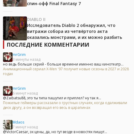
спин-офф Final Fantasy 7
DIABLO II
Исследователь Diablo 2 обнаружил, что
витражи собора из четвёртого акта
оказались монстрами, и их можно разбить
ПОСЛЕДНИЕ КОММЕНТАРИИ
mrGrim
3 минуты назад
но ведь больше серий - больше времени именно ваш кинотеатр...
Анимационный сериал X-Men '97 получит новые сезоны в 2027 и 2028
годах
mrGrim
6 минут назад
@Zaibatsu88, это ты типа пашутил и приплел? ну так я...
Пожилые геймеры рассказали о грустных случаях, когда одалживали
диск другу, а он возвращал его весь в царапинах
Mdaos
7 минут назад
@VictorCaesar, эх цены, да, но тут везде в новостях пишут...