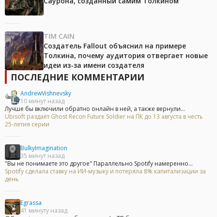
Саурона, созданный самим Толкином
TIM CAIN
Создатель Fallout объяснил на примере
Толкина, почему аудитория отвергает новые
идеи из-за имени создателя
ПОСЛЕДНИЕ КОММЕНТАРИИ
AndrewVishnevsky
10 минут назад
Лучше бы включили обратно онлайн в ней, а также вернули...
Ubisoft раздаёт Ghost Recon Future Soldier на ПК до 13 августа в честь
25-летия серии
BulkyImagination
35 минут назад
"Вы не понимаете это другое" Параллельно Spotify намеренно...
Spotify сделала ставку на ИИ-музыку и потеряла 8% капитализации за
день
Egrassa
41 минуту назад