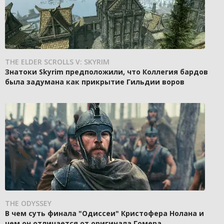
THE ELDER SCROLLS V: SKYRIM
Знатоки Skyrim предположили, что Коллегия бардов
была задумана как прикрытие Гильдии воров
THE ODYSSEY
В чем суть финала "Одиссеи" Кристофера Нолана и
чем он отличается от оригинала Гомера