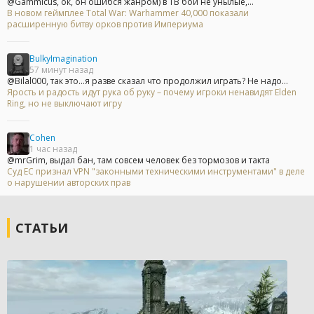
@Gammicus, ок, он ошибся жанром) в ТВ бои не унылые,...
В новом геймплее Total War: Warhammer 40,000 показали
расширенную битву орков против Империума
BulkyImagination
57 минут назад
@Bilal000, так это...я разве сказал что продолжил играть? Не надо...
Ярость и радость идут рука об руку – почему игроки ненавидят Elden
Ring, но не выключают игру
Cohen
1 час назад
@mrGrim, выдал бан, там совсем человек без тормозов и такта
Суд ЕС признал VPN "законными техническими инструментами" в деле
о нарушении авторских прав
СТАТЬИ