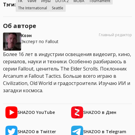
ПК
Valve
Игры
DOTA 2
MOBA
Tournament
Тэги:
The International
Seattle
Об авторе
Главный редактор
Коэн
Эксперт по Fallout
Более 16 лет в индустрии освещения видеоигр, кино,
сериалов, науки и техники. Особенно разбираюсь в
серии Fallout, ценитель The Elder Scrolls. Поклонник
Arcanum и Fallout Tactics. Больше всего играю в
Civilization, Old World и градостроители. Изучаю ИИ и
загадки космоса.
SHAZOO YouTube
SHAZOO в Дзен
SHAZOO в Twitter
SHAZOO в Telegram