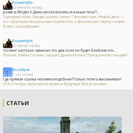
freawertyhn
22 минуты назад
разве в ЛЮдях Х Джин могла вселяться в иные тела??...
Сценарист Макс Ландис разнёс сюжет "Человек-паук: Новый день" с
его странным сексуальным подтекстом, а финальную схватку назвал
боем с каскадёрами
freawertyhn
27 минут назад
гослинг настоько заманал что даж если он будет Блейзом это...
Похоже, Райан Гослинг сыграет Дэнни Кетча в "Призрачном гонщике"
Brooklyne
1 час назад
Где прямая ссылка человекоподобная?Только телега выскакивает!
GTA 3 теперь запускается прямо в браузере без установки
СТАТЬИ