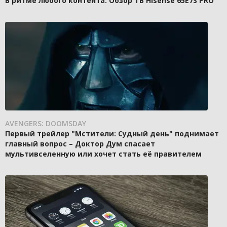
В ритме любого контента: Обзор ТВ Hisense 65E7S PRO
AVENGERS: DOOMSDAY
Первый трейлер "Мстители: Судный день" поднимает
главный вопрос – Доктор Дум спасает
мультивселенную или хочет стать её правителем