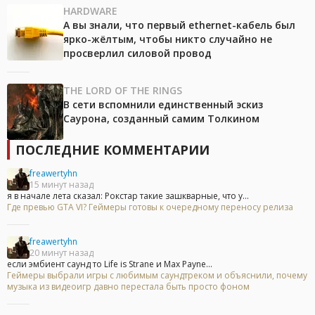
HARDWARE
А вы знали, что первый ethernet-кабель был
ярко-жёлтым, чтобы никто случайно не
просверлил силовой провод
THE LORD OF THE RINGS
В сети вспомнили единственный эскиз
Саурона, созданный самим Толкином
ПОСЛЕДНИЕ КОММЕНТАРИИ
freawertyhn
15 минут назад
я в начале лета сказал: Рокстар такие зашкварные, что у...
Где превью GTA VI? Геймеры готовы к очередному переносу релиза
freawertyhn
20 минут назад
если эмбиент саунд то Life is Strane и Max Payne...
Геймеры выбрали игры с любимым саундтреком и объяснили, почему
музыка из видеоигр давно перестала быть просто фоном