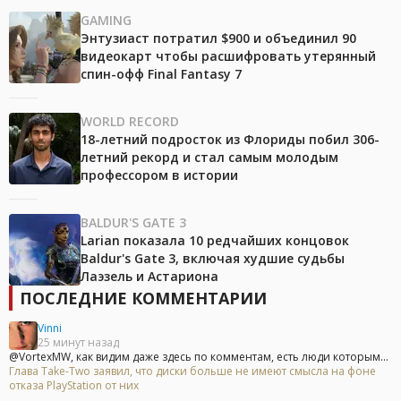
GAMING
Энтузиаст потратил $900 и объединил 90
видеокарт чтобы расшифровать утерянный
спин-офф Final Fantasy 7
WORLD RECORD
18-летний подросток из Флориды побил 306-
летний рекорд и стал самым молодым
профессором в истории
BALDUR'S GATE 3
Larian показала 10 редчайших концовок
Baldur's Gate 3, включая худшие судьбы
Лаэзель и Астариона
ПОСЛЕДНИЕ КОММЕНТАРИИ
Vinni
25 минут назад
@VortexMW, как видим даже здесь по комментам, есть люди которым...
Глава Take-Two заявил, что диски больше не имеют смысла на фоне
отказа PlayStation от них