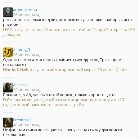
artyomkarma
26 минут назад
рассчитано на сумасшедших, которые покупают такие наборы чисто
ради ми...
LEGO выпустит набор "Министерство магии" из "Гарри Поттера" за 450
долларов
Anatoly_3
26 минут назад
Один из самых атмосферных эмбиент саундтреков, Трент прям
постарался н...
Nine Inch Nails выпустили лимитированный мерч к 30-летию Quake
Alcatraz
29 минут назад
Помнится, у Абдуля был такой корпус, только чорного цвета
Геймеры восхищены дизайном лимитированного корпуса из 2011
года, который наконец-то получит апгрейд
Ozzmosis
40 минут назад
Не фанатам стима посвящается.Наткнулся на ссылку для поиска
бесплатных...