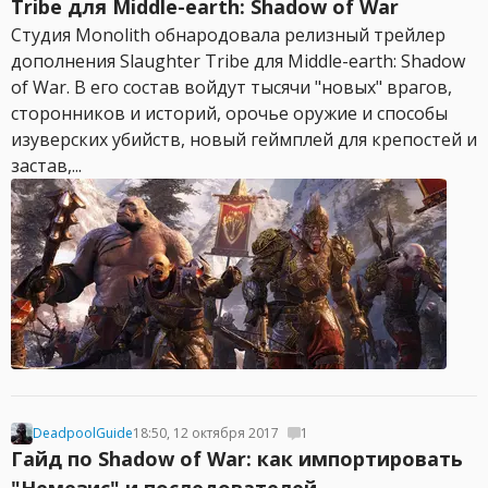
Tribe для Middle-earth: Shadow of War
Студия Monolith обнародовала релизный трейлер
дополнения Slaughter Tribe для Middle-earth: Shadow
of War. В его состав войдут тысячи "новых" врагов,
сторонников и историй, орочье оружие и способы
изуверских убийств, новый геймплей для крепостей и
застав,...
DeadpoolGuide
18:50, 12 октября 2017
1
Гайд по Shadow of War: как импортировать