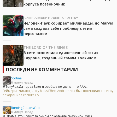
корпуса позвоночник
SPIDER-MAN: BRAND NEW DAY
Человек-Паук собирает миллиарды, но Marvel
сама создала себе проблему с этим
персонажем
THE LORD OF THE RINGS
В сети вспомнили единственный эскиз
Саурона, созданный самим Толкином
ПОСЛЕДНИЕ КОММЕНТАРИИ
Scotina
6 минут назад
@TonyFox,Да через 8 лет я вообще не увенет что ААА...
Геймеры считают, что у Mass Effect Andromeda был потенциал, но игру
похоронила спешка EA
BurningCottonWool
8 минут назад
@ObaNa, это шумит за окном поколение снежинок, сэр.)