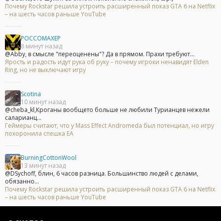
Почему Rockstar решила устроить расширенный показ GTA 6 на Netflix
– на шесть часов раньше YouTube
POCCOMAXEP
8 минут назад
@Abby, в смысле "переоценены"? Да в прямом. Прахи требуют...
Ярость и радость идут рука об руку – почему игроки ненавидят Elden
Ring, но не выключают игру
Scotina
10 минут назад
@cheba_kl,Кроганы вообщето больше не любили Турианцев нежели
саларианц...
Геймеры считают, что у Mass Effect Andromeda был потенциал, но игру
похоронила спешка EA
BurningCottonWool
13 минут назад
@DSychoff, блин, 6 часов разница. Большинство людей с делами,
обязанно...
Почему Rockstar решила устроить расширенный показ GTA 6 на Netflix
– на шесть часов раньше YouTube