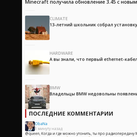
Minecraft получила обновление 3.45 с новы
CLIMATE
13-летний школьник собрал установк
HARDWARE
А вы знали, что первый ethernet-каб
BMW
Владельцы BMW недовольны появление
ПОСЛЕДНИЕ КОММЕНТАРИИ
ObaNa
1 минуту назад
@queen, Когда и где можно утонить, ты про радиопередачу Ма