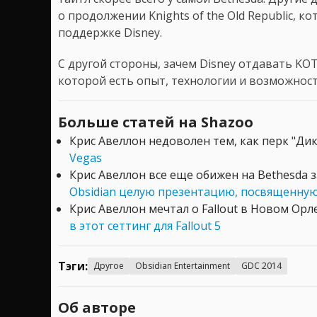
о продолжении Knights of the Old Republic, 
поддержке Disney.
С другой стороны, зачем Disney отдавать KOT
которой есть опыт, технологии и возможност
Больше статей на Shazoo
Крис Авеллон недоволен тем, как перк "Ди
Vegas
Крис Авеллон все еще обижен на Bethesda з
Obsidian целую презентацию, посвященную 
Крис Авеллон мечтал о Fallout в Новом Ор
в этот сеттинг для Fallout 5
Тэги:
Другое
Obsidian Entertainment
GDC 2014
Об авторе