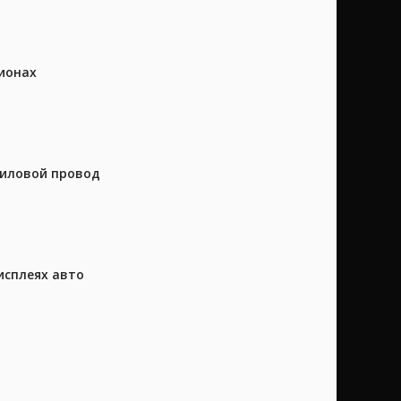
ионах
силовой провод
исплеях авто