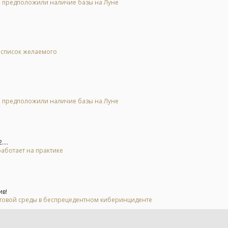
 и предположили наличие базы на Луне
в список желаемого
 и предположили наличие базы на Луне
...
 работает на практике
ив!
стовой среды в беспрецедентном киберинциденте