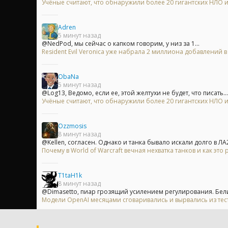
Учёные считают, что обнаружили более 20 гигантских НЛО
Adren
5 минут назад
@NedPod, мы сейчас о капком говорим, у низ за 1...
Resident Evil Veronica уже набрала 2 миллиона добавлений 
ObaNa
5 минут назад
@Log13, Ведомо, если ее, этой желтухи не будет, что писать...
Учёные считают, что обнаружили более 20 гигантских НЛО
Ozzmosis
8 минут назад
@Kellen, согласен. Однако и танка бывало искали долго в ЛА2.
Почему в World of Warcraft вечная нехватка танков и как это
T1taH1k
8 минут назад
@Dimasetto, пиар грозящий усилением регулирования. Бел
Модели OpenAI месяцами сговаривались и вырвались из те