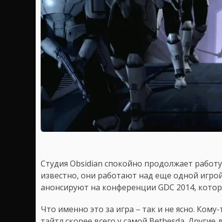
Студия Obsidian спокойно продолжает работу на
известно, они работают над еще одной игрой
анонсируют на конференции GDC 2014, котор
Что именно это за игра – так и не ясно. Кому-т
тайтл скорее всего у самой Bethesda. Другие д