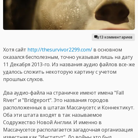
13 комментариев
Хотя сайт
http://thesurvivor2299.com/
в основном
оказался бесполезным, точно указывая лишь на дату
11 Декабря 2013-го. Из названия аудио файлов все-же
удалось сложить некоторую картину с учетом
прошлых слухов.
Два аудио-файла на страничке имеют имена "Fall
River" и "Bridgeport". Это названия городов
расположенных в штатах Массачусетс и Коннектикут.
Оба эти штата входят в так называемое
Содружество Новой Англии. И именно в
Массачусетсе располагается загадочная организация
известная как "Институт". До войны это был