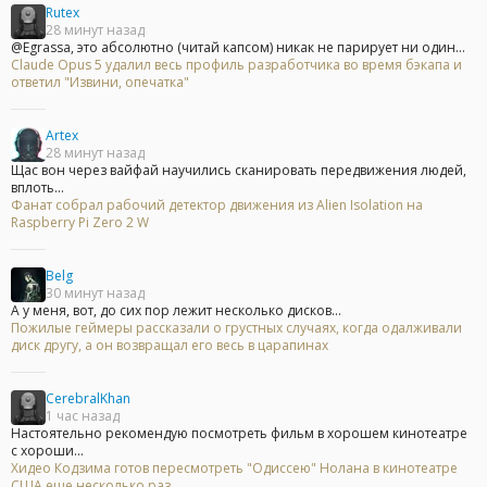
Rutex
28 минут назад
@Egrassa, это абсолютно (читай капсом) никак не парирует ни один...
Claude Opus 5 удалил весь профиль разработчика во время бэкапа и
ответил "Извини, опечатка"
Artex
28 минут назад
Щас вон через вайфай научились сканировать передвижения людей,
вплоть...
Фанат собрал рабочий детектор движения из Alien Isolation на
Raspberry Pi Zero 2 W
Belg
30 минут назад
А у меня, вот, до сих пор лежит несколько дисков...
Пожилые геймеры рассказали о грустных случаях, когда одалживали
диск другу, а он возвращал его весь в царапинах
CerebralKhan
1 час назад
Настоятельно рекомендую посмотреть фильм в хорошем кинотеатре
с хороши...
Хидео Кодзима готов пересмотреть "Одиссею" Нолана в кинотеатре
США еще несколько раз