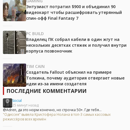
GAMING
Энтузиаст потратил $900 и объединил 90
видеокарт чтобы расшифровать утерянный
спин-офф Final Fantasy 7
PC BUILD
Владелец ПК собрал кабели в один жгут на
нескольких десятках стяжек и получил внутри
корпуса позвоночник
TIM CAIN
Создатель Fallout объяснил на примере
Толкина, почему аудитория отвергает новые
идеи из-за имени создателя
ПОСЛЕДНИЕ КОММЕНТАРИИ
Social
25 минут назад
@Adren, да это норм конечно, но строчка 50+. Где тебя...
"Одиссея" вывела Кристофера Нолана в топ-3 самых кассовых
режиссёров всех времён