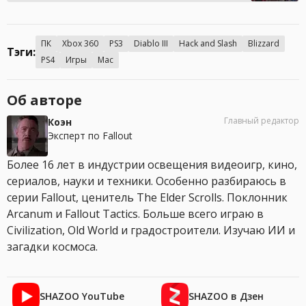
ПК
Xbox 360
PS3
Diablo III
Hack and Slash
Blizzard
Тэги:
PS4
Игры
Mac
Об авторе
Главный редактор
Коэн
Эксперт по Fallout
Более 16 лет в индустрии освещения видеоигр, кино,
сериалов, науки и техники. Особенно разбираюсь в
серии Fallout, ценитель The Elder Scrolls. Поклонник
Arcanum и Fallout Tactics. Больше всего играю в
Civilization, Old World и градостроители. Изучаю ИИ и
загадки космоса.
SHAZOO YouTube
SHAZOO в Дзен