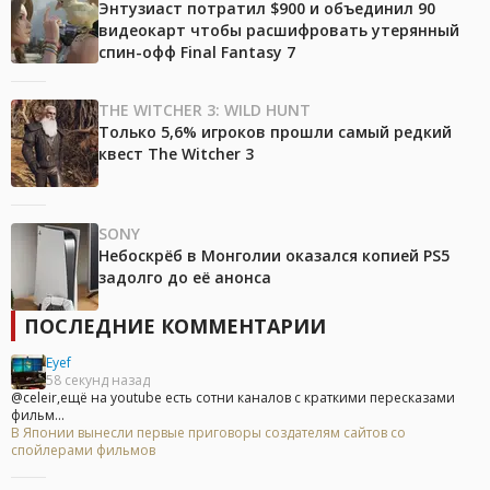
Энтузиаст потратил $900 и объединил 90
видеокарт чтобы расшифровать утерянный
спин-офф Final Fantasy 7
THE WITCHER 3: WILD HUNT
Только 5,6% игроков прошли самый редкий
квест The Witcher 3
SONY
Небоскрёб в Монголии оказался копией PS5
задолго до её анонса
ПОСЛЕДНИЕ КОММЕНТАРИИ
Eyef
58 секунд назад
@celeir,ещё на youtube есть сотни каналов с краткими пересказами
фильм...
В Японии вынесли первые приговоры создателям сайтов со
спойлерами фильмов