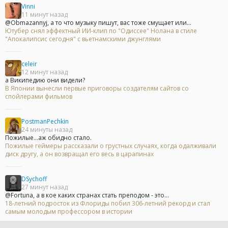
Vinni
11 минут назад
@Obmazannyj, а то что музыку пишут, вас тоже смущает или...
Ютубер снял эффектный ИИ-клип по "Одиссее" Нолана в стиле
"Апокалипсис сегодня" с вьетнамскими джунглями
celeir
12 минут назад
а Википедию они видели?
В Японии вынесли первые приговоры создателям сайтов со
спойлерами фильмов
PostmanPechkin
24 минуты назад
Пожилые...аж обидно стало.
Пожилые геймеры рассказали о грустных случаях, когда одалживали
диск другу, а он возвращал его весь в царапинах
DSychoff
27 минут назад
@Fortuna, а в кое каких странах стать преподом - это...
18-летний подросток из Флориды побил 306-летний рекорд и стал
самым молодым профессором в истории