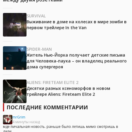
SURVIVAL
Выживание в доме на колесах в мире зомби в
первом трейлере In the Van
SPIDER-MAN
Житель Нью-Йорка получает детские письма
для Человека-паука – он владелец реального
дома супергероя
ALIENS: FIRETEAM ELITE 2
Десятки разных ксеноморфов в новом
трейлере Aliens: Fireteam Elite 2
ПОСЛЕДНИЕ КОММЕНТАРИИ
mrGrim
4 минуты назад
мде пичальная новость. раньше было летишь мимо смотришь в
дали...