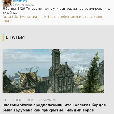
12monkeys
29 минут назад
@Gunman1426, Теперь не нужно учиться годами программированию,
дизайну...
Глава Take-Two заявил, что ИИ не способен заменить креативность
людей
СТАТЬИ
THE ELDER SCROLLS V: SKYRIM
Знатоки Skyrim предположили, что Коллегия бардов
была задумана как прикрытие Гильдии воров