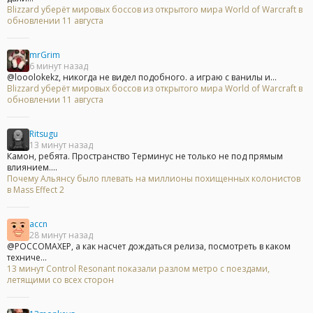
Blizzard уберёт мировых боссов из открытого мира World of Warcraft в
обновлении 11 августа
mrGrim
6 минут назад
@looolokekz, никогда не видел подобного. а играю с ванилы и...
Blizzard уберёт мировых боссов из открытого мира World of Warcraft в
обновлении 11 августа
Ritsugu
13 минут назад
Камон, ребята. Пространство Терминус не только не под прямым
влиянием....
Почему Альянсу было плевать на миллионы похищенных колонистов
в Mass Effect 2
accn
28 минут назад
@POCCOMAXEP, а как насчет дождаться релиза, посмотреть в каком
техниче...
13 минут Control Resonant показали разлом метро с поездами,
летящими со всех сторон