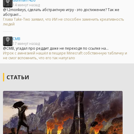
Gunman1426
14 минут назад
@12monkeys, сделать абстрактную игру - это достижение? Так же
абстракт...
Глава Take-Two заявил, что ИИ не способен заменить креативность
людей
CMB
17 минут назад
@CMB, угадал про реддит даже не переходя по ссылке на...
Игрок с амнезией нашёл в пещере Minecraft собственную табличку и
не смог вспомнить, что его так напугало
СТАТЬИ