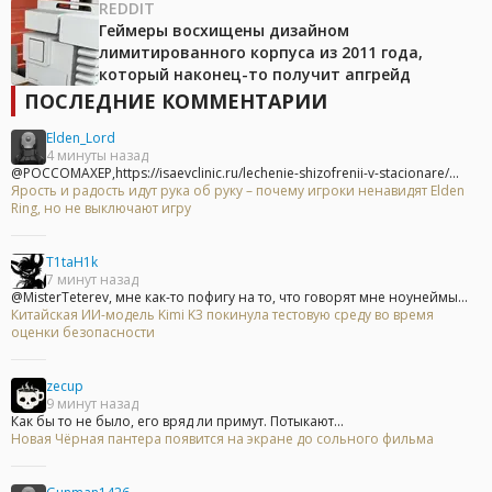
REDDIT
Геймеры восхищены дизайном
лимитированного корпуса из 2011 года,
который наконец-то получит апгрейд
ПОСЛЕДНИЕ КОММЕНТАРИИ
Elden_Lord
4 минуты назад
@POCCOMAXEP,https://isaevclinic.ru/lechenie-shizofrenii-v-stacionare/...
Ярость и радость идут рука об руку – почему игроки ненавидят Elden
Ring, но не выключают игру
T1taH1k
7 минут назад
@MisterTeterev, мне как-то пофигу на то, что говорят мне ноунеймы...
Китайская ИИ-модель Kimi K3 покинула тестовую среду во время
оценки безопасности
zecup
9 минут назад
Как бы то не было, его вряд ли примут. Потыкают...
Новая Чёрная пантера появится на экране до сольного фильма