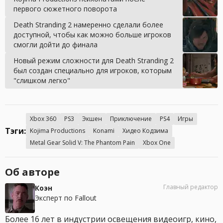
первого сюжетного поворота
Death Stranding 2 намеренно сделали более
доступной, чтобы как можно больше игроков
смогли дойти до финала
Новый режим сложности для Death Stranding 2
был создан специально для игроков, которым
"слишком легко"
Xbox 360
PS3
Экшен
Приключение
PS4
Игры
Тэги:
Kojima Productions
Konami
Хидео Кодзима
Metal Gear Solid V: The Phantom Pain
Xbox One
Об авторе
Главный редактор
Коэн
Эксперт по Fallout
Более 16 лет в индустрии освещения видеоигр, кино,