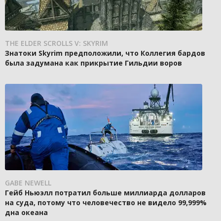
THE ELDER SCROLLS V: SKYRIM
Знатоки Skyrim предположили, что Коллегия бардов
была задумана как прикрытие Гильдии воров
GABE NEWELL
Гейб Ньюэлл потратил больше миллиарда долларов
на суда, потому что человечество не видело 99,999%
дна океана