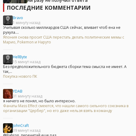
ни разу не получил ответа
ПОСЛЕДНИЕ КОММЕНТАРИИ
Bravo
1 минуту назад
Учитывая сколько миллиардов США сейчас, вливает чтоб ена не
рухула....
Япония снова просит США перестать делать политические мемы с
Марио, Pokemon и Наруто
HellByte
15 минут назад
Без предположительного бюджета сборки тема смысла не имеет. А
так,...
Покупка нового ПК
YDAB
31 минуту назад
я ничего не понял, но было интересно.
Фанаты Mass Effect смеются, что нашли самого сильного союзника в
организации "Цербер", но его даже нельзя взять в команду
JohnCraft
39 минут назад
@Bahron, перечитай еще раз