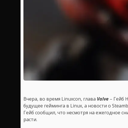
Вчера, во время Linuxcon, глава
Valve
– Гейб Н
будущее гейминга в Linux, а новости о Steam
Гейб сообщил, что несмотря на ежегодное сн
расти.