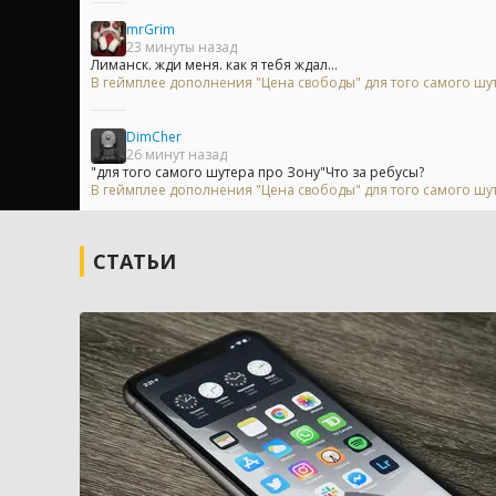
mrGrim
23 минуты назад
Лиманск. жди меня. как я тебя ждал...
В геймплее дополнения "Цена свободы" для того самого шу
DimCher
26 минут назад
"для того самого шутера про Зону"Что за ребусы?
В геймплее дополнения "Цена свободы" для того самого шу
СТАТЬИ