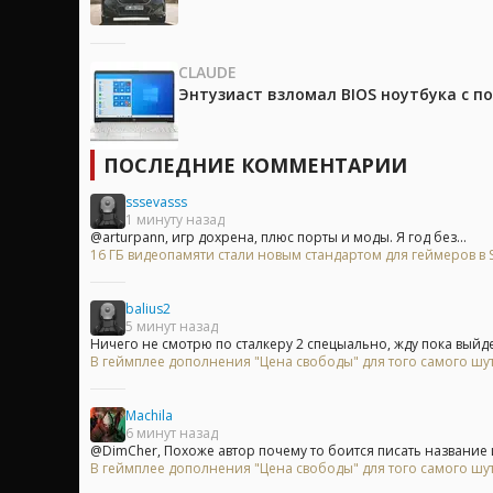
CLAUDE
Энтузиаст взломал BIOS ноутбука с п
ПОСЛЕДНИЕ КОММЕНТАРИИ
sssevasss
1 минуту назад
@arturpann, игр дохрена, плюс порты и моды. Я год без...
16 ГБ видеопамяти стали новым стандартом для геймеров в 
balius2
5 минут назад
Ничего не смотрю по сталкеру 2 спецыально, жду пока выйдет
В геймплее дополнения "Цена свободы" для того самого шу
Machila
6 минут назад
@DimCher, Похоже автор почему то боится писать название 
В геймплее дополнения "Цена свободы" для того самого шу