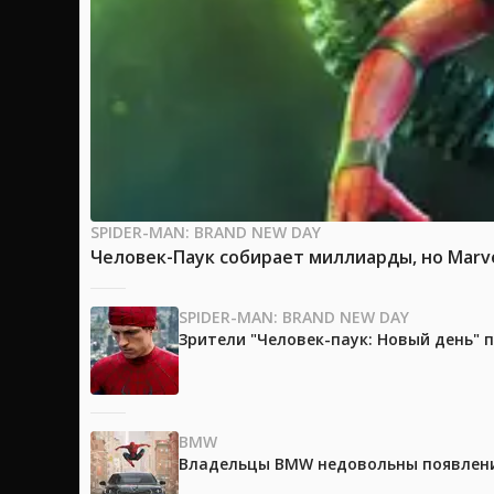
SPIDER-MAN: BRAND NEW DAY
Человек-Паук собирает миллиарды, но Marv
SPIDER-MAN: BRAND NEW DAY
Зрители "Человек-паук: Новый день"
BMW
Владельцы BMW недовольны появление