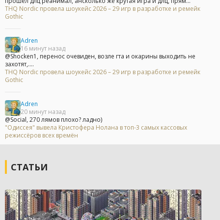
прошел длц реанимал, ансколько же крутая игра и длц, прям...
THQ Nordic провела шоукейс 2026 – 29 игр в разработке и ремейк
Gothic
Adren
16 минут назад
@Shocken1, перенос очевиден, возле гта и окарины выходить не
захотят,....
THQ Nordic провела шоукейс 2026 – 29 игр в разработке и ремейк
Gothic
Adren
20 минут назад
@Social, 270 лямов плохо? ладно)
"Одиссея" вывела Кристофера Нолана в топ-3 самых кассовых
режиссёров всех времён
СТАТЬИ