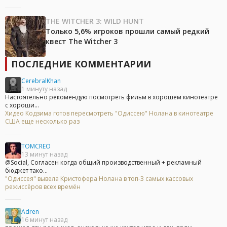
THE WITCHER 3: WILD HUNT
Только 5,6% игроков прошли самый редкий
квест The Witcher 3
ПОСЛЕДНИЕ КОММЕНТАРИИ
CerebralKhan
1 минуту назад
Настоятельно рекомендую посмотреть фильм в хорошем кинотеатре
с хороши...
Хидео Кодзима готов пересмотреть "Одиссею" Нолана в кинотеатре
США еще несколько раз
TOMCREO
13 минут назад
@Social, Согласен когда общий производственный + рекламный
бюджет тако...
"Одиссея" вывела Кристофера Нолана в топ-3 самых кассовых
режиссёров всех времён
Adren
16 минут назад