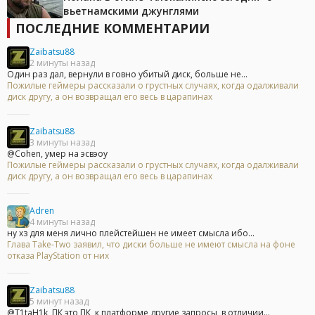
вьетнамскими джунглями
ПОСЛЕДНИЕ КОММЕНТАРИИ
Zaibatsu88
2 минуты назад
Один раз дал, вернули в говно убитый диск, больше не...
Пожилые геймеры рассказали о грустных случаях, когда одалживали
диск другу, а он возвращал его весь в царапинах
Zaibatsu88
3 минуты назад
@Cohen, умер на эсвэоу
Пожилые геймеры рассказали о грустных случаях, когда одалживали
диск другу, а он возвращал его весь в царапинах
Adren
4 минуты назад
ну хз для меня лично плейстейшен не имеет смысла ибо...
Глава Take-Two заявил, что диски больше не имеют смысла на фоне
отказа PlayStation от них
Zaibatsu88
5 минут назад
@T1taH1k, ПК это ПК, к платформе другие запросы, в отличии...