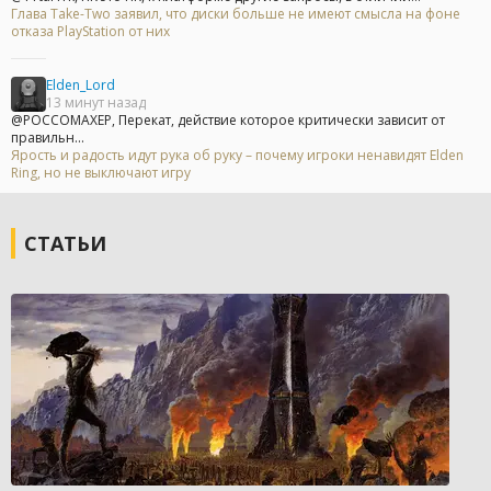
Глава Take-Two заявил, что диски больше не имеют смысла на фоне
отказа PlayStation от них
Elden_Lord
13 минут назад
@POCCOMAXEP, Перекат, действие которое критически зависит от
правильн...
Ярость и радость идут рука об руку – почему игроки ненавидят Elden
Ring, но не выключают игру
СТАТЬИ