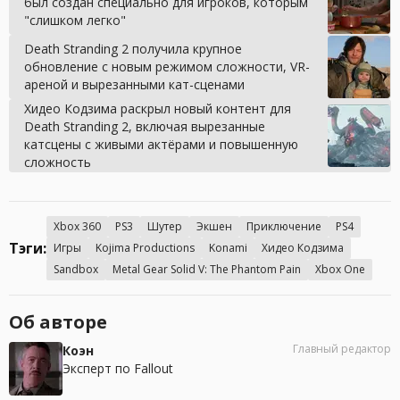
был создан специально для игроков, которым
"слишком легко"
Death Stranding 2 получила крупное
обновление с новым режимом сложности, VR-
ареной и вырезанными кат-сценами
Хидео Кодзима раскрыл новый контент для
Death Stranding 2, включая вырезанные
катсцены с живыми актёрами и повышенную
сложность
Xbox 360
PS3
Шутер
Экшен
Приключение
PS4
Тэги:
Игры
Kojima Productions
Konami
Хидео Кодзима
Sandbox
Metal Gear Solid V: The Phantom Pain
Xbox One
Об авторе
Главный редактор
Коэн
Эксперт по Fallout