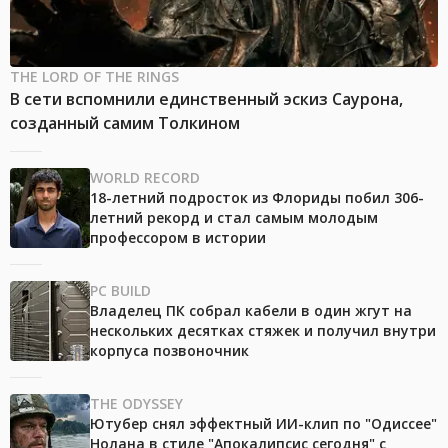
THE LORD OF THE RINGS
В сети вспомнили единственный эскиз Саурона,
созданный самим Толкином
WORLD RECORD
18-летний подросток из Флориды побил 306-
летний рекорд и стал самым молодым
профессором в истории
PC BUILD
Владелец ПК собрал кабели в один жгут на
нескольких десятках стяжек и получил внутри
корпуса позвоночник
THE ODYSSEY
Ютубер снял эффектный ИИ-клип по "Одиссее"
Нолана в стиле "Апокалипсис сегодня" с