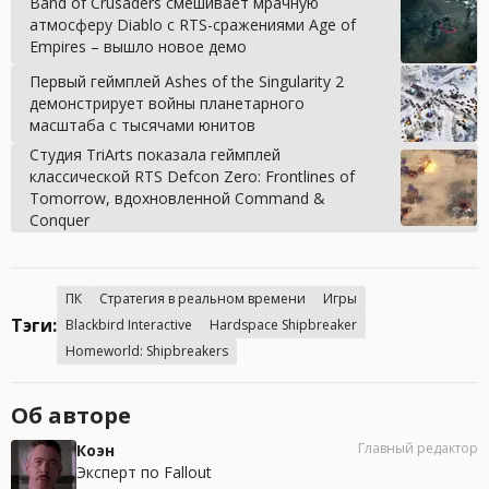
Band of Crusaders смешивает мрачную
атмосферу Diablo с RTS-сражениями Age of
Empires – вышло новое демо
Первый геймплей Ashes of the Singularity 2
демонстрирует войны планетарного
масштаба с тысячами юнитов
Студия TriArts показала геймплей
классической RTS Defcon Zero: Frontlines of
Tomorrow, вдохновленной Command &
Conquer
ПК
Стратегия в реальном времени
Игры
Тэги:
Blackbird Interactive
Hardspace Shipbreaker
Homeworld: Shipbreakers
Об авторе
Главный редактор
Коэн
Эксперт по Fallout