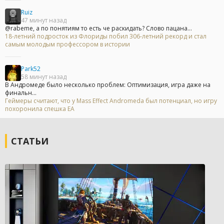
Ruiz
47 минут назад
@rabeme, а по понятиям то есть че раскидать? Слово пацана...
18-летний подросток из Флориды побил 306-летний рекорд и стал
самым молодым профессором в истории
Park52
58 минут назад
В Андромеде было несколько проблем: Оптимизация, игра даже на
финальн...
Геймеры считают, что у Mass Effect Andromeda был потенциал, но игру
похоронила спешка EA
СТАТЬИ