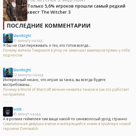
Только 5,6% игроков прошли самый редкий
квест The Witcher 3
ПОСЛЕДНИЕ КОММЕНТАРИИ
SilentNight
31 минуту назад
Я бы не стал переживать о тех, кто готов всегда...
Почему жители Тамриэля в упор не замечают вампиров прямо у себя
под носом
SilentNight
32 минуты назад
Интересный нюанс, что играя за танка, вы всегда будете
востребованы...
Почему в World of Warcraft вечная нехватка танков и как это работает
на практике
lastik
45 минут назад
А в ролике геймплея там ваще какой-то синеволосый урод, странно
Симпатичная девушка в мехе и матерящийся хомяк в трейлере новой
героини Overwatch