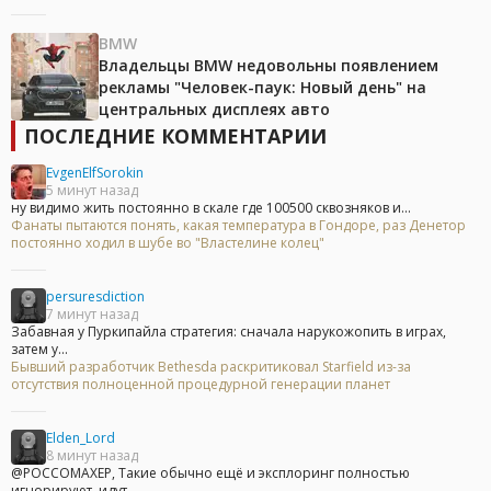
BMW
Владельцы BMW недовольны появлением
рекламы "Человек-паук: Новый день" на
центральных дисплеях авто
ПОСЛЕДНИЕ КОММЕНТАРИИ
EvgenElfSorokin
5 минут назад
ну видимо жить постоянно в скале где 100500 сквозняков и...
Фанаты пытаются понять, какая температура в Гондоре, раз Денетор
постоянно ходил в шубе во "Властелине колец"
persuresdiction
7 минут назад
Забавная у Пуркипайла стратегия: сначала нарукожопить в играх,
затем у...
Бывший разработчик Bethesda раскритиковал Starfield из-за
отсутствия полноценной процедурной генерации планет
Elden_Lord
8 минут назад
@POCCOMAXEP, Такие обычно ещё и эксплоринг полностью
игнорируют, идут...