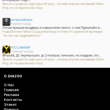
Ярость и радость идут рука об руку – почему игроки ненавидят Elden
Ring, но не выключают игру
persuresdiction
9 минут назад
Потом пришли моддеры и наворотили такого, о чем Пуркипайл и...
Разработчик Fallout 3 рад ремастеру потому что оригинал выглядел
"не так, как задумывалось"
POCCOMAXEP
10 минут назад
@Faust8, ДС перепрошел, дс 2 поиграл, пинокио, но елдарик, это...
Ярость и радость идут рука об руку – почему игроки ненавидят Elden
Ring, но не выключают игру
О SHAZOO
О Нас
Главная
Реклама
Контакты
Этикет
Помощь