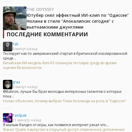
THE ODYSSEY
Ютубер снял эффектный ИИ-клип по "Одиссее"
Нолана в стиле "Апокалипсис сегодня" с
вьетнамскими джунглями
ПОСЛЕДНИЕ КОММЕНТАРИИ
Yali
6 минут назад
Тестирует как-то американский стартап в британской изолированной
среде...
Китайская ИИ-модель Kimi K3 покинула тестовую среду во время
оценки безопасности
graa
8 минут назад
@Bahron, лучше бы брал молодых интересных талантов о которых
пока...
Нолан объяснил, почему выбрал Тома Холланда на роль в "Одиссее"
PanSpak
31 минуту назад
Я малым балдел от игры, как появился интернет узнал что...
Фанат Quake 4 выпустил в открытый доступ отмененное дополнение