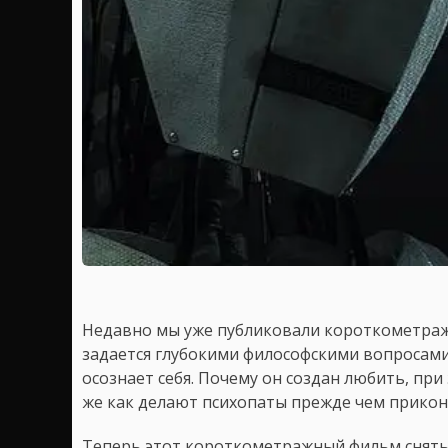
Недавно мы уже публиковали короткометра
задается глубокими философскими вопросами
осознает себя. Почему он создан любить, при
же как делают психопаты прежде чем прико
Теперь этот короткометражный фильм сняты