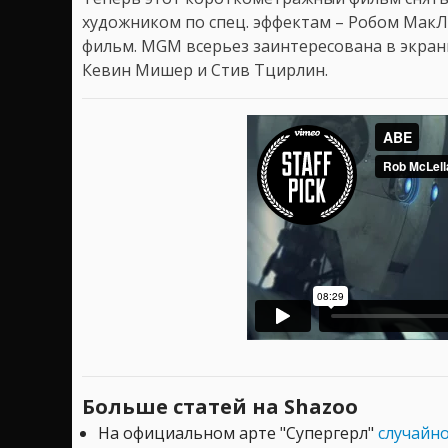
художником по спец. эффектам – Робом Мак
фильм. MGM всерьез заинтересована в экран
Кевин Мишер и Стив Тцирлин.
Больше статей на Shazoo
На официальном арте "Супергерл"
случайн