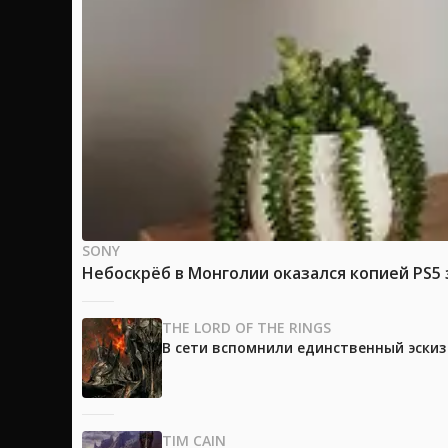
SONY
Небоскрёб в Монголии оказался копией PS5 
THE LORD OF THE RINGS
В сети вспомнили единственный эски
TIM CAIN