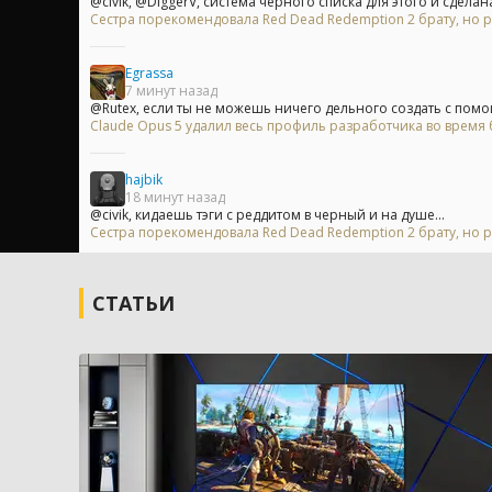
@civik, @DiggerV, система черного списка для этого и сделана 
Сестра порекомендовала Red Dead Redemption 2 брату, но р
Egrassa
7 минут назад
@Rutex, если ты не можешь ничего дельного создать с помо
Claude Opus 5 удалил весь профиль разработчика во время б
hajbik
18 минут назад
@civik, кидаешь тэги с реддитом в черный и на душе...
Сестра порекомендовала Red Dead Redemption 2 брату, но р
СТАТЬИ