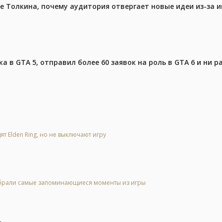
ре Толкина, почему аудитория отвергает новые идеи из-за 
 в GTA 5, отправил более 60 заявок на роль в GTA 6 и ни р
ят Elden Ring, но не выключают игру
 выбрали самые запоминающиеся моменты из игры