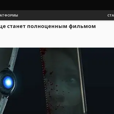
АТФОРМЫ
СТ
йце станет полноценным фильмом