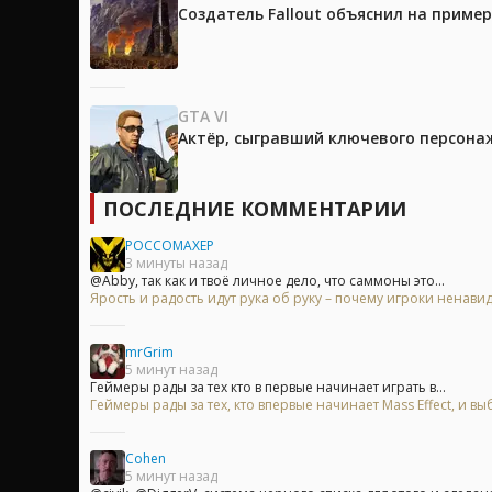
Создатель Fallout объяснил на приме
GTA VI
Актёр, сыгравший ключевого персонажа
ПОСЛЕДНИЕ КОММЕНТАРИИ
POCCOMAXEP
3 минуты назад
@Abby, так как и твоё личное дело, что саммоны это...
Ярость и радость идут рука об руку – почему игроки ненавид
mrGrim
5 минут назад
Геймеры рады за тех кто в первые начинает играть в...
Геймеры рады за тех, кто впервые начинает Mass Effect, и
Cohen
5 минут назад