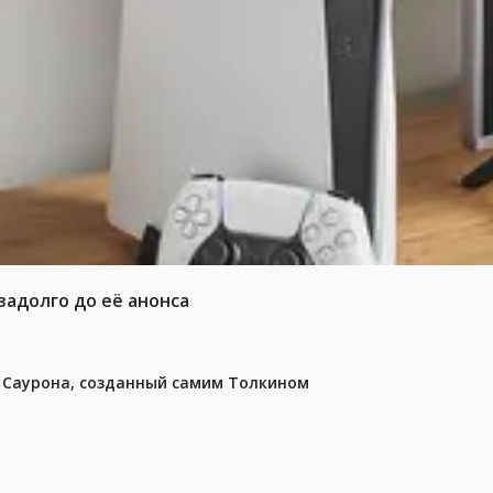
задолго до её анонса
з Саурона, созданный самим Толкином