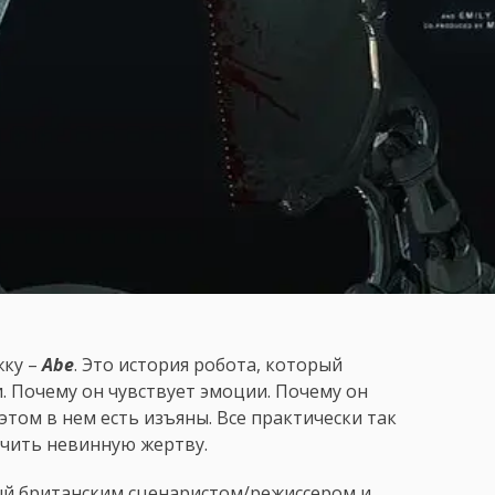
жку –
Abe
. Это история робота, который
. Почему он чувствует эмоции. Почему он
 этом в нем есть изъяны. Все практически так
нчить невинную жертву.
й британским сценаристом/режиссером и