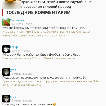
ярко-жёлтым, чтобы никто случайно не
просверлил силовой провод
ПОСЛЕДНИЕ КОММЕНТАРИИ
Gammicus
3 минуты назад
@StrannikMirow, Вы это кто? Они с тобой в одной комнате...
Игроки считают, что Blizzard саботирует вселенную Overwatch
нехваткой одиночного сюжетного контента
zecup
7 минут назад
@fla, если бы не майонез, Стива Джобса не было бы....
Denuvo снова пала – Crimson Desert тоже взломали
graa
13 минут назад
Подарок для настоящего начинающего фаната Фромсофт
Ярость и радость идут рука об руку – почему игроки ненавидят Elden
Ring, но не выключают игру
graa
15 минут назад
Господи, да отвалите от покемонов😹