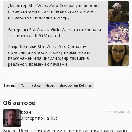
Директор Star Wars: Zero Company недоволен
стереотипами о тактических играх и хочет
исправить отношение к жанру
Ветераны StarCraft и Guild Wars анонсировали
тактическую RPG Vaunted
Разработчики Star Wars Zero Company
объяснили выбор в пользу пермасмерти
персонажей и защитили жанр тактики в
реальном времени с паузами
Тэги:
RPG
Tactics
Игры
Shadowrun Returns
Об авторе
Главный редактор
Коэн
Эксперт по Fallout
Более 16 лет в индустрии освещения видеоигр, кино,