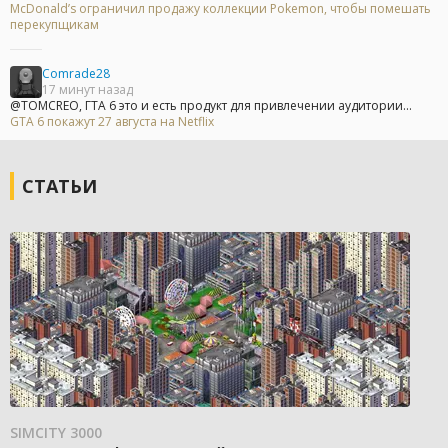
McDonald’s ограничил продажу коллекции Pokemon, чтобы помешать
перекупщикам
Comrade28
17 минут назад
@TOMCREO, ГТА 6 это и есть продукт для привлечении аудитории...
GTA 6 покажут 27 августа на Netflix
СТАТЬИ
SIMCITY 3000