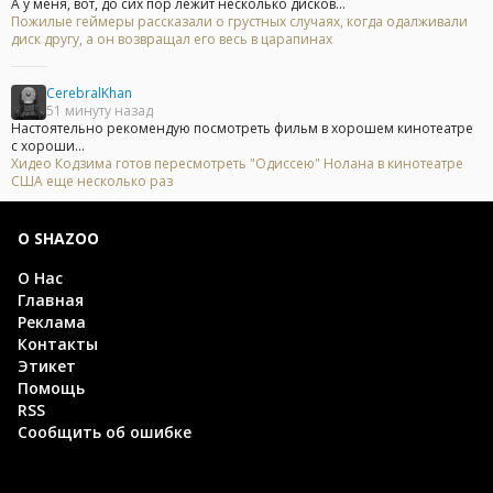
А у меня, вот, до сих пор лежит несколько дисков...
Пожилые геймеры рассказали о грустных случаях, когда одалживали
диск другу, а он возвращал его весь в царапинах
CerebralKhan
51 минуту назад
Настоятельно рекомендую посмотреть фильм в хорошем кинотеатре
с хороши...
Хидео Кодзима готов пересмотреть "Одиссею" Нолана в кинотеатре
США еще несколько раз
О SHAZOO
О Нас
Главная
Реклама
Контакты
Этикет
Помощь
RSS
Сообщить об ошибке