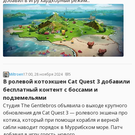
добавил в игру хардкорный режим...
Miltroen
17:00, 28 ноября 2024
5
В ролевой котоэкшен Cat Quest 3 добавили
бесплатный контент с боссами и
подземельями
Студия The Gentlebros объявила о выходе крупного
обновления для Cat Quest 3 — ролевого экшена про
котика, который при помощи корабля и верной
сабли наводит порядок в Муррибском море. Патч
добавил в игру горсть нового...