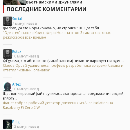
вьетнамскими джунглями
ПОСЛЕДНИЕ КОММЕНТАРИИ
Social
7 минут назад
@Adren, да это норм конечно, но строчка 50+. Где тебя...
"Одиссея" вывела Кристофера Нолана в топ-3 самых кассовых
режиссёров всех времён
Rutex
10 минут назад
@Egrassa, это абсолютно (читай капсом) никак не парирует ни один...
Claude Opus 5 удалил весь профиль разработчика во время бэкапа и
ответил "Извини, опечатка"
Artex
10 минут назад
Щас вон через вайфай научились сканировать передвижения людей,
вплоть...
Фанат собрал рабочий детектор движения из Alien Isolation на
Raspberry Pi Zero 2 W
Belg
12 минут назад