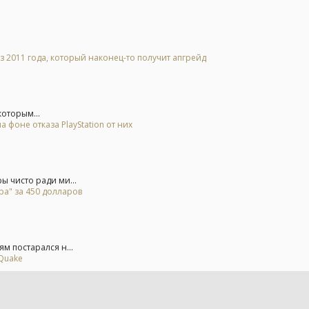
2011 года, который наконец-то получит апгрейд
которым...
 фоне отказа PlayStation от них
 чисто ради ми...
ра" за 450 долларов
м постарался н...
 Quake