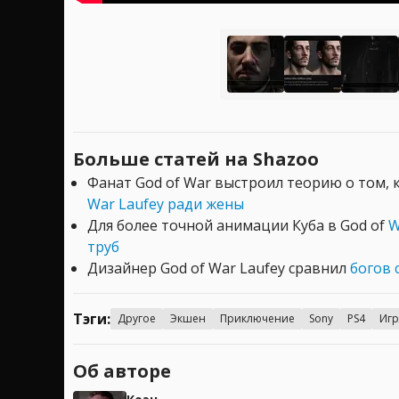
Больше статей на Shazoo
Фанат God of War выстроил теорию о том, 
War Laufey ради жены
Для более точной анимации Куба в God of
W
труб
Дизайнер God of War Laufey сравнил
богов 
Тэги:
Другое
Экшен
Приключение
Sony
PS4
Иг
Об авторе