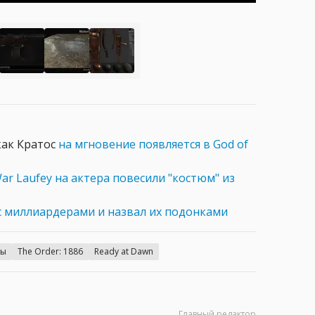
как Кратос
на мгновение появляется в God of
ar Laufey на актера повесили "костюм" из
с миллиардерами и назвал их подонками
ры
The Order: 1886
Ready at Dawn
Главный редактор