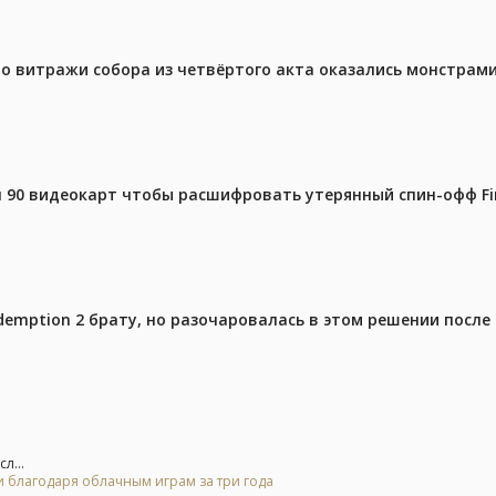
то витражи собора из четвёртого акта оказались монстрами
 90 видеокарт чтобы расшифровать утерянный спин-офф Fin
emption 2 брату, но разочаровалась в этом решении после 
л...
и благодаря облачным играм за три года