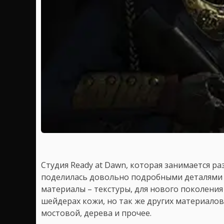
Студия Ready at Dawn, которая занимается р
поделилась довольно подробными деталями о
материалы – текстуры, для нового поколения 
шейдерах кожи, но так же других материалов
мостовой, дерева и прочее.