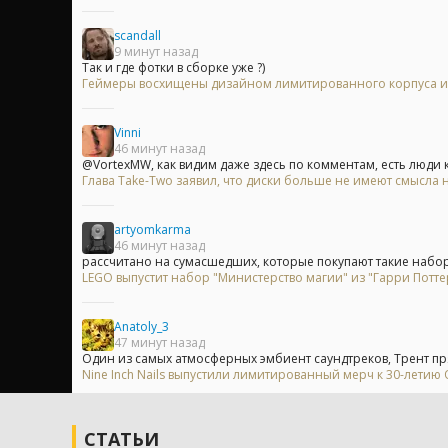
scandall
9 минут назад
Так и где фотки в сборке уже ?)
Геймеры восхищены дизайном лимитированного корпуса из 
Vinni
46 минут назад
@VortexMW, как видим даже здесь по комментам, есть люди 
Глава Take-Two заявил, что диски больше не имеют смысла на
artyomkarma
46 минут назад
рассчитано на сумасшедших, которые покупают такие наборы
LEGO выпустит набор "Министерство магии" из "Гарри Потте
Anatoly_3
47 минут назад
Один из самых атмосферных эмбиент саундтреков, Трент пря
Nine Inch Nails выпустили лимитированный мерч к 30-летию
СТАТЬИ