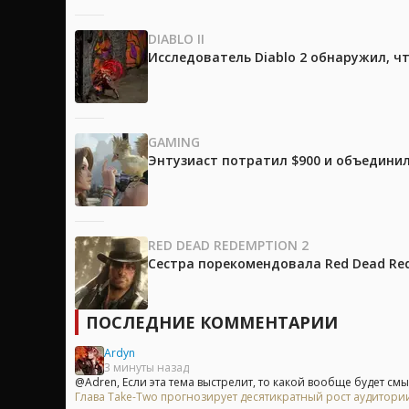
DIABLO II
Исследователь Diablo 2 обнаружил, ч
GAMING
Энтузиаст потратил $900 и объединил
RED DEAD REDEMPTION 2
Сестра порекомендовала Red Dead Red
ПОСЛЕДНИЕ КОММЕНТАРИИ
Ardyn
3 минуты назад
@Adren, Если эта тема выстрелит, то какой вообще будет смыс
Глава Take-Two прогнозирует десятикратный рост аудитори