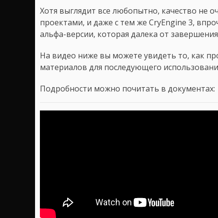
Хотя выглядит все любопытно, качество не о
проектами, и даже с тем же CryEngine 3, впр
альфа-версии, которая далека от завершения
На видео ниже вы можете увидеть то, как пр
материалов для последующего использования
Подробности можно почитать в документах