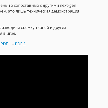
чень то сопоставимо с другими next-gen
очем, это лишь техническая демонстрация
.
оизводили съемку тканей и других
 в игре.
:
PDF 1
–
PDF 2
.