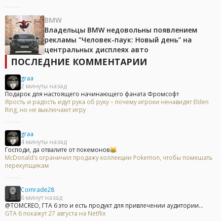
BMW
Владельцы BMW недовольны появлением
рекламы "Человек-паук: Новый день" на
центральных дисплеях авто
ПОСЛЕДНИЕ КОММЕНТАРИИ
graa
2 минуты назад
Подарок для настоящего начинающего фаната Фромсофт
Ярость и радость идут рука об руку – почему игроки ненавидят Elden
Ring, но не выключают игру
graa
4 минуты назад
Господи, да отвалите от покемонов😹
McDonald’s ограничил продажу коллекции Pokemon, чтобы помешать
перекупщикам
Comrade28
6 минут назад
@TOMCREO, ГТА 6 это и есть продукт для привлечении аудитории...
GTA 6 покажут 27 августа на Netflix