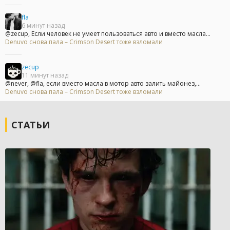
fla
6 минут назад
@zecup, Если человек не умеет пользоваться авто и вместо масла...
Denuvo снова пала – Crimson Desert тоже взломали
zecup
11 минут назад
@never, @fla, если вместо масла в мотор авто залить майонез,...
Denuvo снова пала – Crimson Desert тоже взломали
СТАТЬИ