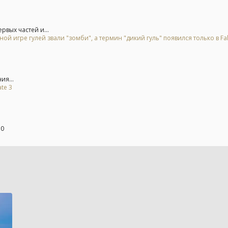
вых частей и...
ой игре гулей звали "зомби", а термин "дикий гуль" появился только в Fal
ия...
te 3
50