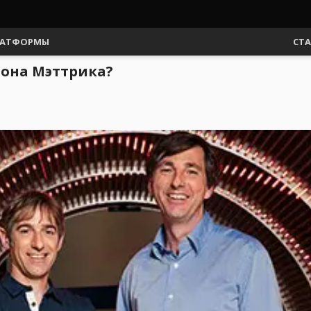
АТФОРМЫ
СТ
Дона Мэттрика?