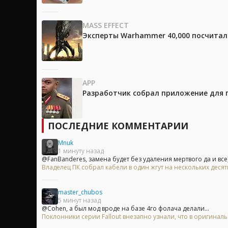
MASS EFFECT
Эксперты Warhammer 40,000 посчитали
APP
Разработчик собрал приложение для 
ПОСЛЕДНИЕ КОММЕНТАРИИ
Mnuk
1 минуту назад
@FanBanderes, замена будет без удаления мертвого да и все)) 
Владелец ПК собрал кабели в один жгут на нескольких деся
master_chubos
5 минут назад
@Cohen, а был мод вроде на базе 4го фолача делали...
Поклонники серии Fallout внезапно узнали, что в оригинальн