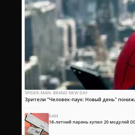
SPIDER-MAN: BRAND NEW DAY
Зрители "Человек-паук: Новый день" пони
RAM
18-летний парень купил 20 модулей D