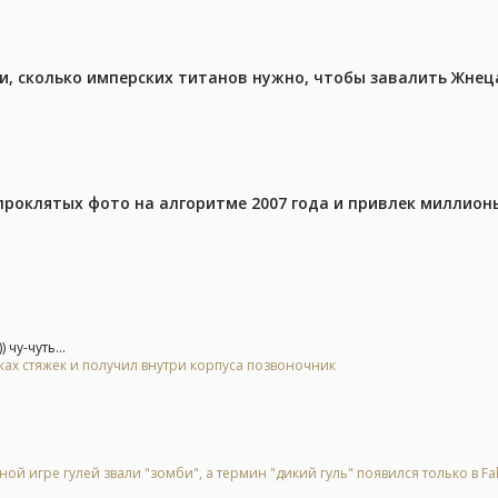
, сколько имперских титанов нужно, чтобы завалить Жнеца 
проклятых фото на алгоритме 2007 года и привлек миллио
чу-чуть...
тках стяжек и получил внутри корпуса позвоночник
ой игре гулей звали "зомби", а термин "дикий гуль" появился только в Fal