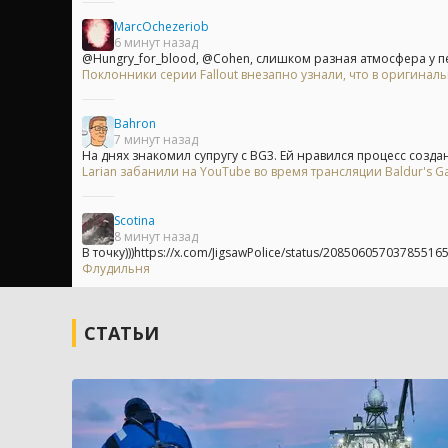
MarcOchezeriob
6 минут назад
@Hungry_for_blood, @Cohen, слишком разная атмосфера у пер
Поклонники серии Fallout внезапно узнали, что в оригинальн
Bahron
7 минут назад
На днях знакомил супругу с BG3. Ей нравился процесс создан
Larian забанили на YouTube во время трансляции Baldur's Ga
Scotina
8 минут назад
В точку)))https://x.com/JigsawPolice/status/20850605703785516
Флудильня
СТАТЬИ