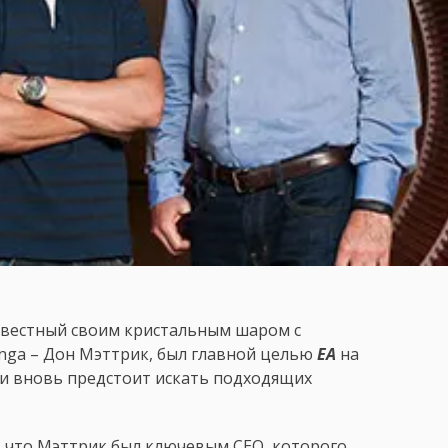
звестный своим кристальным шаром с
ynga – Дон Мэттрик, был главной целью
EA
на
ии вновь предстоит искать подходящих
, что Мэттрик был ключевым CEO, которого