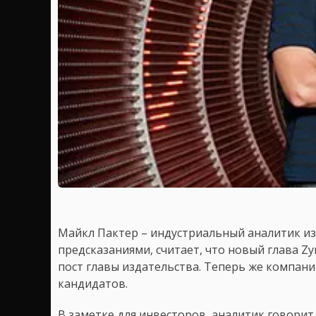
Майкл Пактер – индустриальный аналитик и
предсказаниями, считает, что новый глава Z
пост главы издательства. Теперь же компан
кандидатов.
В заметке для инвесторов, аналитик говорит