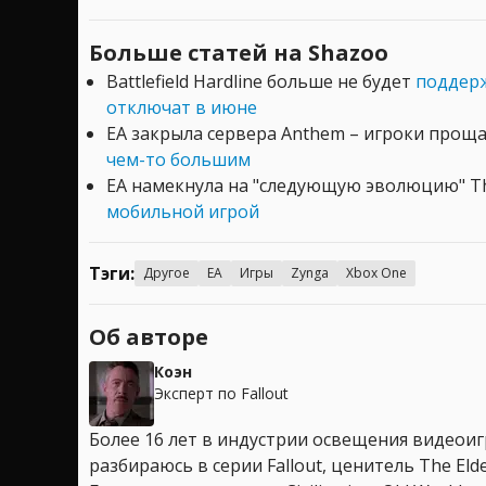
Больше статей на Shazoo
Battlefield Hardline больше не будет
поддерж
отключат в июне
EA закрыла сервера Anthem – игроки прощ
чем-то большим
EA намекнула на "следующую эволюцию" T
мобильной игрой
Тэги:
Другое
EA
Игры
Zynga
Xbox One
Об авторе
Коэн
Эксперт по Fallout
Более 16 лет в индустрии освещения видеоигр
разбираюсь в серии Fallout, ценитель The Elder