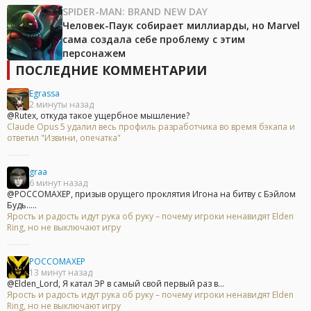
SPIDER-MAN: BRAND NEW DAY
Человек-Паук собирает миллиарды, но Marvel
сама создала себе проблему с этим
персонажем
ПОСЛЕДНИЕ КОММЕНТАРИИ
Egrassa
2 минуты назад
@Rutex, откуда такое ущербное мышление?
Claude Opus 5 удалил весь профиль разработчика во время бэкапа и
ответил "Извини, опечатка"
graa
6 минут назад
@POCCOMAXEP, призыв орущего проклятия Игона на битву с Бэйлом
Будь.....
Ярость и радость идут рука об руку – почему игроки ненавидят Elden
Ring, но не выключают игру
POCCOMAXEP
13 минут назад
@Elden_Lord, Я катал ЭР в самый свой первый раз в...
Ярость и радость идут рука об руку – почему игроки ненавидят Elden
Ring, но не выключают игру