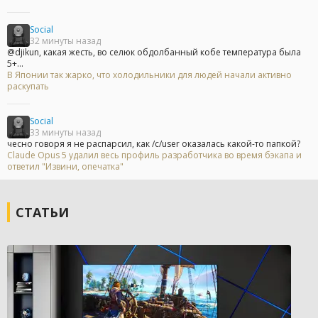
Social
32 минуты назад
@djikun, какая жесть, во селюк обдолбанный кобе температура была
5+...
В Японии так жарко, что холодильники для людей начали активно
раскупать
Social
33 минуты назад
чесно говоря я не распарсил, как /c/user оказалась какой-то папкой?
Claude Opus 5 удалил весь профиль разработчика во время бэкапа и
ответил "Извини, опечатка"
СТАТЬИ