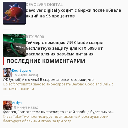
DEVOLVER DIGITAL
Devolver Digital уходит с биржи после обвала
акций на 95 процентов
RTX 5090
Геймер с помощью ИИ Claude создал
бесплатную защиту для RTX 5090 от
расплавления разъёма питания
ПОСЛЕДНИЕ КОММЕНТАРИИ
Red_Square
1 минуту назад
@DSychoff, А я о чем? В старом анонсе говорили, что...
Ubisoft готовится заново анонсировать Beyond Good and Evil 2 с
новым названием
Ardyn
18 минут назад
@Adren, Если эта тема выстрелит, то какой вообще будет смысл...
Глава Take-Two прогнозирует десятикратный рост аудитории
благодаря облачным играм за три года