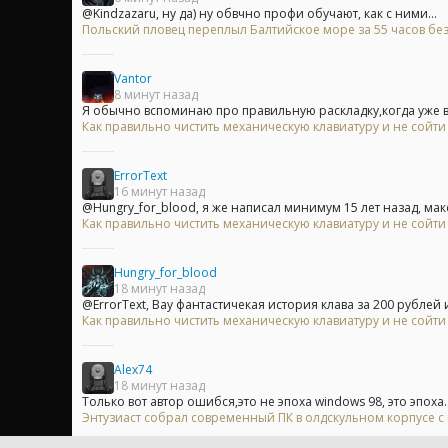
@Kindzazaru, ну да) ну обвчно профи обучают, как с ними...
Польский пловец переплыл Балтийское море за 55 часов без
Vantor
8 минут назад
Я обычно вспоминаю про правильную раскладку,когда уже в
Как правильно чистить механическую клавиатуру и не сойти
ErrorText
16 минут назад
@Hungry_for_blood, я же написал минимум 15 лет назад, мак
Как правильно чистить механическую клавиатуру и не сойти
Hungry_for_blood
18 минут назад
@ErrorText, Вау фантастичекая история клава за 200 рублей и
Как правильно чистить механическую клавиатуру и не сойти
Alex74
18 минут назад
Только вот автор ошибся,это не эпоха windows 98, это эпоха..
Энтузиаст собрал современный ПК в олдскульном корпусе с