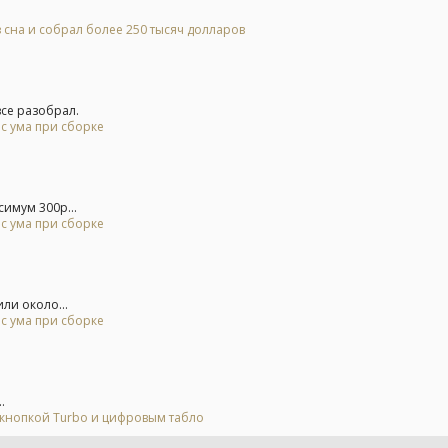
 сна и собрал более 250 тысяч долларов
се разобрал.
 с ума при сборке
симум 300р...
 с ума при сборке
ли около...
 с ума при сборке
.
 кнопкой Turbo и цифровым табло