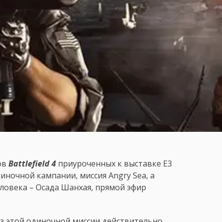
ов
Battlefield 4
приуроченных к выставке E3
одиночной кампании, миссия Angry Sea, а
еловека – Осада Шанхая, прямой эфир
из этой одиночной миссии действительно