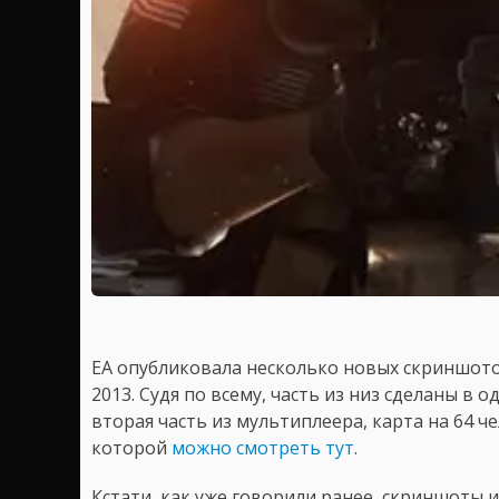
EA опубликовала несколько новых скриншот
2013. Судя по всему, часть из низ сделаны в 
вторая часть из мультиплеера, карта на 64 ч
которой
можно смотреть тут
.
Кстати, как уже говорили ранее, скриншоты 