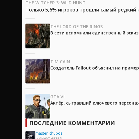
THE WITCHER 3: WILD HUNT
Только 5,6% игроков прошли самый редкий к
THE LORD OF THE RINGS
В сети вспомнили единственный эски
TIM CAIN
Создатель Fallout объяснил на приме
GTA VI
Актёр, сыгравший ключевого персонажа
ПОСЛЕДНИЕ КОММЕНТАРИИ
master_chubos
6 минут назад