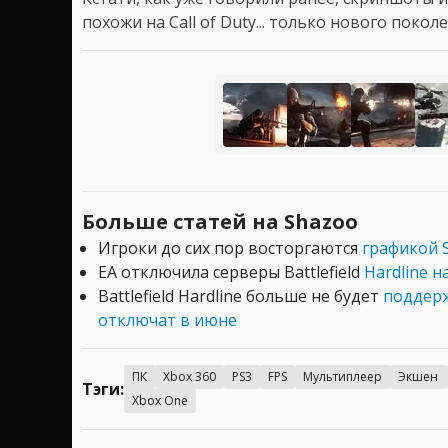
похожи на Call of Duty... только нового поколе
Больше статей на Shazoo
Игроки до сих пор восторгаются
графикой S
EA отключила серверы Battlefield
Hardline н
Battlefield Hardline больше не будет
поддерж
отключат в июне
ПК
Xbox 360
PS3
FPS
Мультиплеер
Экшен
Тэги:
Xbox One