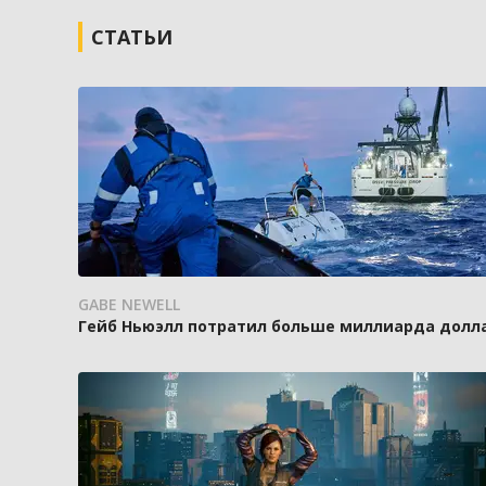
СТАТЬИ
GABE NEWELL
Гейб Ньюэлл потратил больше миллиарда доллар