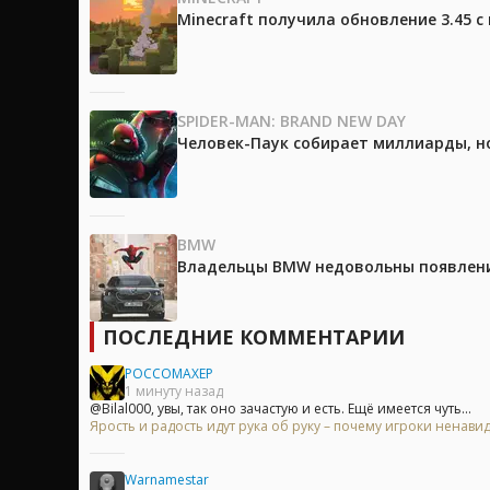
Minecraft получила обновление 3.45 
SPIDER-MAN: BRAND NEW DAY
Человек-Паук собирает миллиарды, но
BMW
Владельцы BMW недовольны появление
ПОСЛЕДНИЕ КОММЕНТАРИИ
POCCOMAXEP
1 минуту назад
@Bilal000, увы, так оно зачастую и есть. Ещё имеется чуть...
Ярость и радость идут рука об руку – почему игроки ненавид
Warnamestar