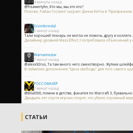
4 минуты назад
@freawertyhn, Кто мы, мы это кто?
Похоже, Райан Гослинг сыграет Дэнни Кетча в "Призрачном
Grombrindal
5 минут назад
Тали хороший технарь не могла не помочь другу и коллеге..
Дизайнер уровней Mass Effect 3 потребовала объяснений 
Warnamestar
7 минут назад
@alexx92rus, Та там много чего смехотворно. Жуткие шлейфы
В геймплее дополнения "Цена свободы" для того самого шу
POCCOMAXEP
7 минут назад
@Bilal000, помню в детстве, фанатея по Warcraft 3, буквально 
Двадцать лет спустя игроки спорят, что убило огромный мир
СТАТЬИ