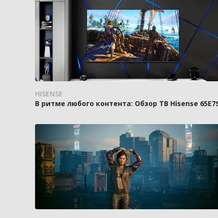
HISENSE
В ритме любого контента: Обзор ТВ Hisense 65E7