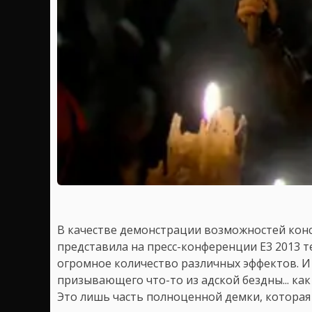
В качестве демонстрации возможностей консо
представила на пресс-конференции E3 2013 т
огромное количество различных эффектов. И
призывающего что-то из адской бездны... ка
Это лишь часть полноценной демки, которая 