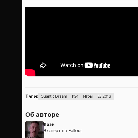
Тэги:
Quantic Dream
PS4
Игры
E3 2013
Об авторе
Коэн
Эксперт по Fallout