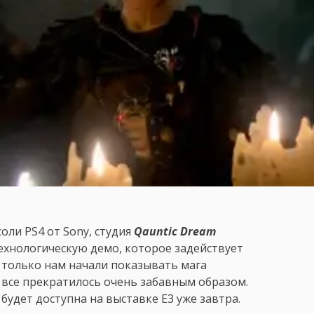
ли PS4 от Sony, студия
Qauntic Dream
ехнологическую демо, которое задействует
 только нам начали показывать мага
к все прекратилось очень забавным образом.
будет доступна на выставке E3 уже завтра.