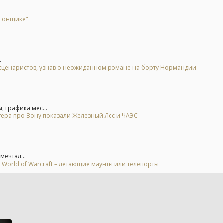
 гонщике"
.
у сценаристов, узнав о неожиданном романе на борту Нормандии
, графика мес...
тера про Зону показали Железный Лес и ЧАЭС
мечтал...
 World of Warcraft – летающие маунты или телепорты