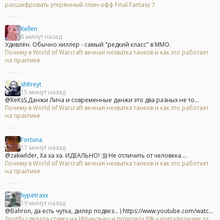
расшифровать утерянный спин-офф Final Fantasy 7
Kellen
8 минут назад
Удивлён. Обычно хиллер - самый "редкий класс" в ММО.
Почему в World of Warcraft вечная нехватка танков и как это работает
на практике
shKreyt
15 минут назад
@ReKsS,Данжи Лича и современные данжи это два разных не то...
Почему в World of Warcraft вечная нехватка танков и как это работает
на практике
Fortuna
17 минут назад
@zakwilder, Ха ха ха. ИДЕАЛЬНО! :))) Не отличить от человека....
Почему в World of Warcraft вечная нехватка танков и как это работает
на практике
hypetraxx
19 минут назад
@Bahron, да есть чутка, дилер подвез... ) https://www.youtube.com/watc...
Spotify сделала ставку на ИИ-музыку и потеряла 8% капитализации за