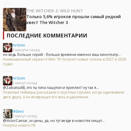
THE WITCHER 3: WILD HUNT
Только 5,6% игроков прошли самый редкий
квест The Witcher 3
ПОСЛЕДНИЕ КОММЕНТАРИИ
mrGrim
2 минуты назад
но ведь больше серий - больше времени именно ваш кинотеатр...
Анимационный сериал X-Men '97 получит новые сезоны в 2027 и 2028
годах
mrGrim
5 минут назад
@Zaibatsu88, это ты типа пашутил и приплел? ну так я...
Пожилые геймеры рассказали о грустных случаях, когда одалживали
диск другу, а он возвращал его весь в царапинах
Mdaos
5 минут назад
@VictorCaesar, эх цены, да, но тут везде в новостях пишут...
Покупка нового ПК