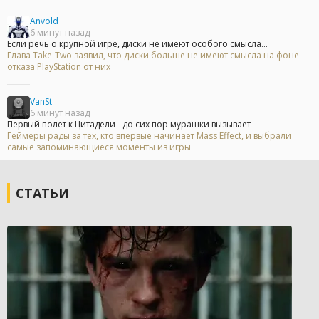
Anvold
6 минут назад
Если речь о крупной игре, диски не имеют особого смысла...
Глава Take-Two заявил, что диски больше не имеют смысла на фоне
отказа PlayStation от них
VanSt
6 минут назад
Первый полет к Цитадели - до сих пор мурашки вызывает
Геймеры рады за тех, кто впервые начинает Mass Effect, и выбрали
самые запоминающиеся моменты из игры
СТАТЬИ