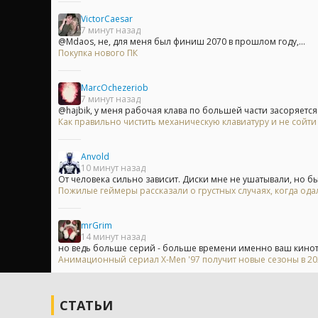
VictorCaesar
7 минут назад
@Mdaos, не, для меня был финиш 2070 в прошлом году,...
Покупка нового ПК
MarcOchezeriob
7 минут назад
@hajbik, у меня рабочая клава по большей части засоряется 
Как правильно чистить механическую клавиатуру и не сойти
Anvold
10 минут назад
От человека сильно зависит. Диски мне не ушатывали, но бы
Пожилые геймеры рассказали о грустных случаях, когда одал
mrGrim
14 минут назад
но ведь больше серий - больше времени именно ваш киноте
Анимационный сериал X-Men '97 получит новые сезоны в 202
СТАТЬИ