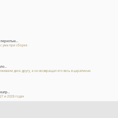
перхотью...
 с ума при сборке
ло...
живали диск другу, а он возвращал его весь в царапинах
атр...
7 и 2028 годах