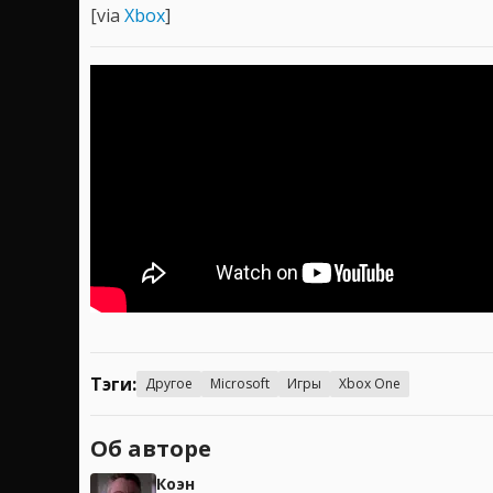
[via
Xbox
]
Тэги:
Другое
Microsoft
Игры
Xbox One
Об авторе
Коэн