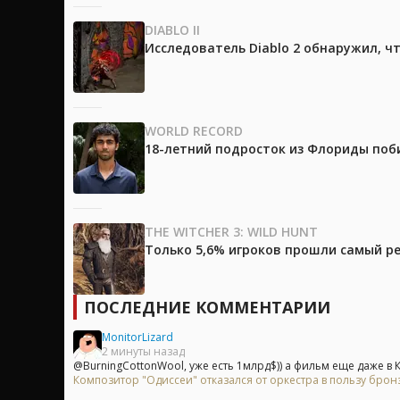
DIABLO II
Исследователь Diablo 2 обнаружил, ч
WORLD RECORD
18-летний подросток из Флориды поб
THE WITCHER 3: WILD HUNT
Только 5,6% игроков прошли самый ре
ПОСЛЕДНИЕ КОММЕНТАРИИ
MonitorLizard
2 минуты назад
@BurningCottonWool, уже есть 1млрд$)) а фильм еще даже в Ки
Композитор "Одиссеи" отказался от оркестра в пользу брон