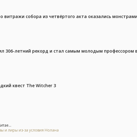
то витражи собора из четвёртого акта оказались монстрами
ил 306-летний рекорд и стал самым молодым профессором 
дкий квест The Witcher 3
тае...
зы и лиры из-за условия Нолана