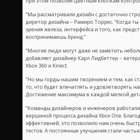
при этом позволяя цветным кнопкам контрол
"Мы рассматривали дизайн с достаточно стр
диретор дизайна – Рамиро Торрес. "Когда ты 
зрения железа, интерфейса и того, как предст
воспринимаешь бренд."
"Многие люди могут даже не заметить небол
добавляет дизайнер Карл Лидбеттер – ветера
Xbox 360 и Kinect.
"Но мы горды нашим творением и тем, как ст
то, что будет впечатлять и удовлетворять на
Достижение максимума в каждой мелкой детал
"Команды дизайнеров и инженеров работали о
вершиной процесса дизайна Xbox One. Благо
эффективней, это позволило нам очень быст
тестов. А постоянные улучшения стали частью