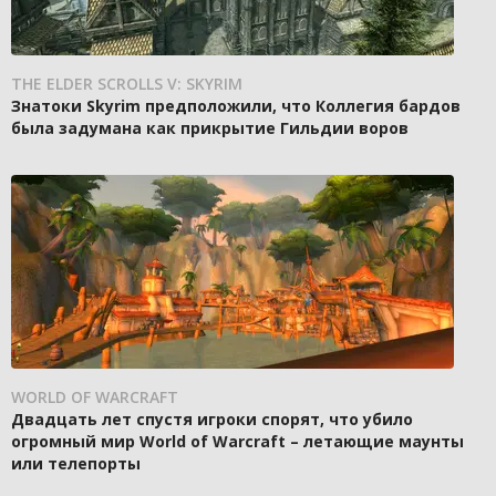
THE ELDER SCROLLS V: SKYRIM
Знатоки Skyrim предположили, что Коллегия бардов
была задумана как прикрытие Гильдии воров
WORLD OF WARCRAFT
Двадцать лет спустя игроки спорят, что убило
огромный мир World of Warcraft – летающие маунты
или телепорты