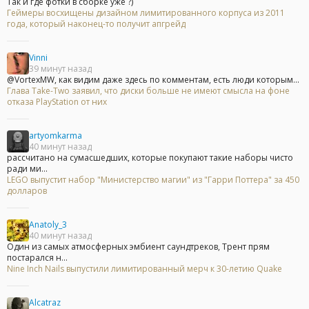
Так и где фотки в сборке уже ?)
Геймеры восхищены дизайном лимитированного корпуса из 2011
года, который наконец-то получит апгрейд
Vinni
39 минут назад
@VortexMW, как видим даже здесь по комментам, есть люди которым...
Глава Take-Two заявил, что диски больше не имеют смысла на фоне
отказа PlayStation от них
artyomkarma
40 минут назад
рассчитано на сумасшедших, которые покупают такие наборы чисто
ради ми...
LEGO выпустит набор "Министерство магии" из "Гарри Поттера" за 450
долларов
Anatoly_3
40 минут назад
Один из самых атмосферных эмбиент саундтреков, Трент прям
постарался н...
Nine Inch Nails выпустили лимитированный мерч к 30-летию Quake
Alcatraz