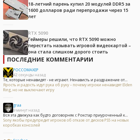
18-летний парень купил 20 модулей DDR5 за
1600 долларов ради перепродажи через 15
лет
RTX 5090
Геймеры решили, что RTX 5090 можно
перестать называть игровой видеокартой –
она стала слишком дорого стоить
ПОСЛЕДНИЕ КОММЕНТАРИИ
POCCOMAXEP
42 секунды назад
Те, которые ненавидят - не играют. Ненависть и раздражение от...
Ярость и радость идут рука об руку – почему игроки ненавидят Elden
Ring, но не выключают игру
graa
9 минут назад
Вся эта движуха как будто договорняк с Рокстар приуроченный к...
Sony якобы предупредит игроков об отказе от дисков PS5 на новых
коробках консолей