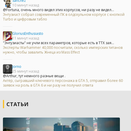
Sanchez
10 минут назад
@Fortuna, очень много видел этих корпусов, ни разу не видел...
Энтузиаст собрал современный ПК в олдскульном корпусе с кнопкой
Turbo и цифровым табло
GloriusEnthusiasto
11 минут назад
"Энтузиасты" не учли всех параметров, которые есть в ТТХ зая...
Эксперты Warhammer 40,000 посчитали, сколько имперских титанов
нужно, чтобы завалить Жнеца из Mass Effect
Jorno
25 минут назад
@Arthur, тут немного разные вещи .
Актёр, сыгравший ключевого персонажа в GTA 5, отправил более 60
заявок на роль в GTA 6 и ни разу не получил ответа
СТАТЬИ