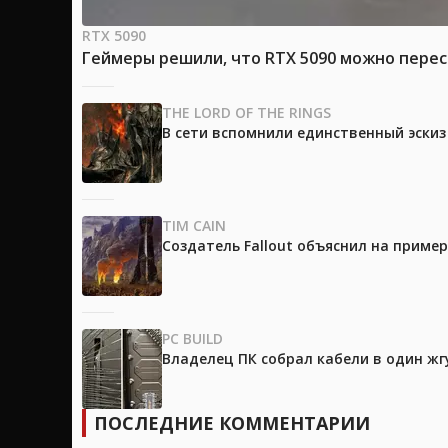
RTX 5090
Геймеры решили, что RTX 5090 можно перес
THE LORD OF THE RINGS
В сети вспомнили единственный эски
TIM CAIN
Создатель Fallout объяснил на приме
PC BUILD
Владелец ПК собрал кабели в один жг
ПОСЛЕДНИЕ КОММЕНТАРИИ