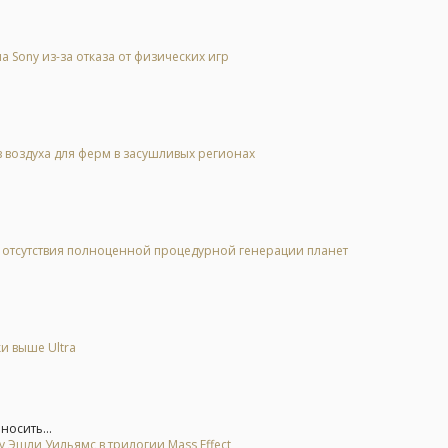
Sony из-за отказа от физических игр
 воздуха для ферм в засушливых регионах
за отсутствия полноценной процедурной генерации планет
и выше Ultra
носить...
 Эшли Уильямс в трилогии Mass Effect