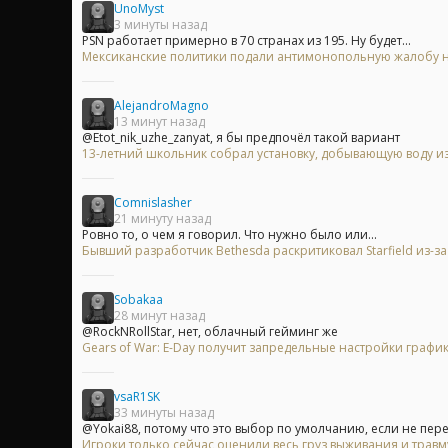
UnoMyst
3 минуты назад
PSN работает примерно в 70 странах из 195. Ну будет...
Мексиканские политики подали антимонопольную жалобу на 
AlejandroMagno
13 минут назад
@Etot_nik_uzhe_zanyat, я бы предпочёл такой вариант
13-летний школьник собрал установку, добывающую воду из
Comnislasher
21 минуту назад
Ровно то, о чем я говорил. Что нужно было или...
Бывший разработчик Bethesda раскритиковал Starfield из-
Sobakaa
28 минут назад
@RockNRollStar, нет, облачный гейминг же
Gears of War: E-Day получит запредельные настройки график
vsaR1SK
33 минуты назад
@Yokai88, потому что это выбор по умолчанию, если не пере
Игроки только сейчас оценили весь груз выживания и травму