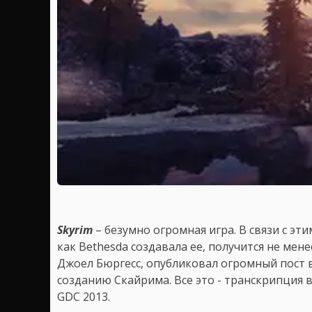
Skyrim
– безумно огромная игра. В связи с эти
как Bethesda создавала ее, получится не ме
Джоел Бюргесс, опубликовал огромный пост в 
созданию Скайрима. Все это - транскрипция 
GDC 2013.