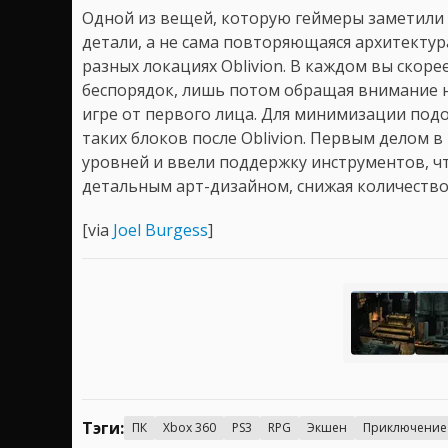
Одной из вещей, которую геймеры заметили 
детали, а не сама повторяющаяся архитектура
разных локациях Oblivion. В каждом вы скоре
беспорядок, лишь потом обращая внимание н
игре от первого лица. Для минимизации под
таких блоков после Oblivion. Первым делом в
уровней и ввели поддержку инструментов, чт
детальным арт-дизайном, снижая количеств
[via
Joel Burgess
]
Тэги:
ПК
Xbox 360
PS3
RPG
Экшен
Приключение