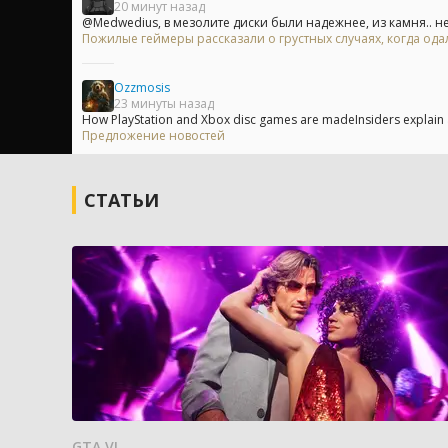
20 минут назад
@Medwedius, в мезолите диски были надежнее, из камня.. не 
Пожилые геймеры рассказали о грустных случаях, когда одал
Ozzmosis
23 минуты назад
How PlayStation and Xbox disc games are madeInsiders explain a
Предложение новостей
СТАТЬИ
GTA VI