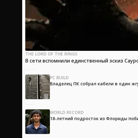
THE LORD OF THE RINGS
В сети вспомнили единственный эскиз Саур
PC BUILD
Владелец ПК собрал кабели в один жг
WORLD RECORD
18-летний подросток из Флориды поб