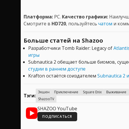
Платформа:
PC.
Качество графики:
Наилучше
Смотрите в
HD720
, пользуйтесь
чатом
и комм
Больше статей на Shazoo
Разработчики Tomb Raider: Legacy of
Atlant
игры
Subnautica 2 обещает больше биомов, суще
студии в раннем доступе
Krafton остаётся соиздателем
Subnautica 2 
Экшен
Приключение
Square Enix
Выживание
Тэги:
ShazooTV
SHAZOO YouTube
ПОДПИСАТЬСЯ