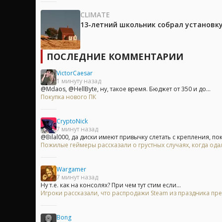
CLIMATE
13-летний школьник собрал установк
ПОСЛЕДНИЕ КОММЕНТАРИИ
VictorCaesar
1 минуту назад
@Mdaos, @HellByte, ну, такое время. Бюджет от 350 и до...
Покупка нового ПК
CryptoNick
7 минут назад
@Bilal000, да диски имеют привычку слетать с крепления, пок
Пожилые геймеры рассказали о грустных случаях, когда одал
Wargamer
7 минут назад
Ну т.е. как на консолях? При чем тут стим если...
Игроки рассказали, что распродажи Steam из праздника пр
Bong