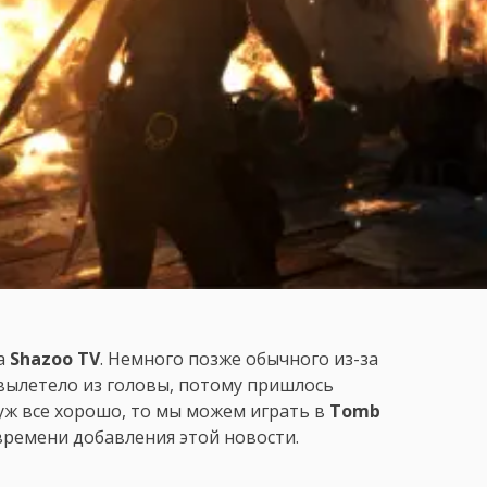
а
Shazoo TV
. Немного позже обычного из-за
 вылетело из головы, потому пришлось
 уж все хорошо, то мы можем играть в
Tomb
 времени добавления этой новости.