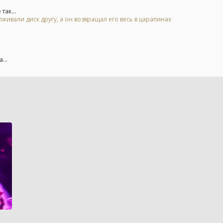
так...
живали диск другу, а он возвращал его весь в царапинах
...