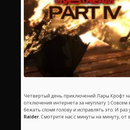
Четвертый день приключений Лары Крофт н
отключения интернета за неуплату :) Совсем
бежать сломя голову и исправлять это. И раз
Raider
. Смотрите нас с минуты на минуту, от