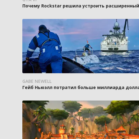
Почему Rockstar решила устроить расширенный п
GABE NEWELL
Гейб Ньюэлл потратил больше миллиарда доллар