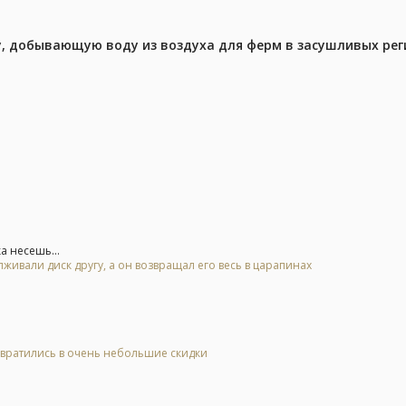
у, добывающую воду из воздуха для ферм в засушливых рег
а несешь...
живали диск другу, а он возвращал его весь в царапинах
евратились в очень небольшие скидки