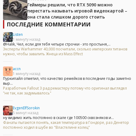
Геймеры решили, что RTX 5090 можно
перестать называть игровой видеокартой –
она стала слишком дорого стоить
ПОСЛЕДНИЕ КОММЕНТАРИИ
Listen
1 минуту назад
@Halik, Чел, если для тебя четыре строчки - это простыня,...
Эксперты Warhammer 40,000 посчитали, сколько имперских титанов
нужно, чтобы завалить Жнеца из Mass Effect
accn
1 минуту назад
Пуркипайл отметил, что качество ремейков в последние годы заметно
выр...
Разработчик Fallout 3 рад ремастеру потому что оригинал выглядел
"не так, как задумывалось"
EvgenElfSorokin
5 минут назад
ну видимо жить постоянно в скале где 100500 сквозняков и...
Фанаты пытаются понять, какая температура в Гондоре, раз Денетор
постоянно ходил в шубе во "Властелине колец"