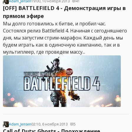
Adam_Jensen
19:00, 10 ноября 2013
41
[OFF] BATTLEFIELD 4 - Демонстрация игры в
прямом эфире
Мы долго готовились к битве, и пробил час.
Состоялся релиз Battlefield 4. Начиная с сегодняшнего
дня, мы запустим стрим-марафон. Каждый день мы
будем играть как в одиночную кампанию, так и в
мультиплеер, где проведем массу...
Adam_Jensen
02:10, 6 ноября 2013
5
Call of Duty: Ghosts - Прохождение