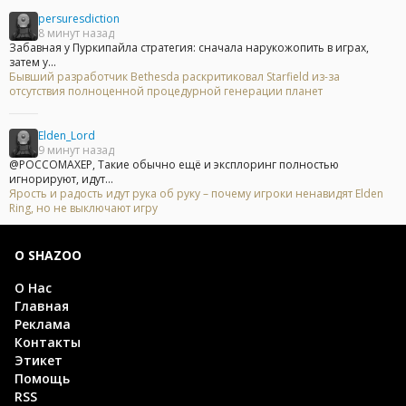
persuresdiction
8 минут назад
Забавная у Пуркипайла стратегия: сначала нарукожопить в играх,
затем у...
Бывший разработчик Bethesda раскритиковал Starfield из-за
отсутствия полноценной процедурной генерации планет
Elden_Lord
9 минут назад
@POCCOMAXEP, Такие обычно ещё и эксплоринг полностью
игнорируют, идут...
Ярость и радость идут рука об руку – почему игроки ненавидят Elden
Ring, но не выключают игру
О SHAZOO
О Нас
Главная
Реклама
Контакты
Этикет
Помощь
RSS