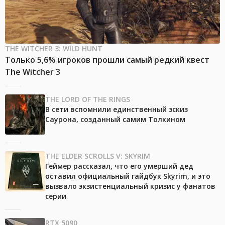
THE WITCHER 3: WILD HUNT
Только 5,6% игроков прошли самый редкий квест
The Witcher 3
THE LORD OF THE RINGS
В сети вспомнили единственный эскиз
Саурона, созданный самим Толкином
THE ELDER SCROLLS V: SKYRIM
Геймер рассказал, что его умерший дед
оставил официальный гайдбук Skyrim, и это
вызвало экзистенциальный кризис у фанатов
серии
RTX 5090