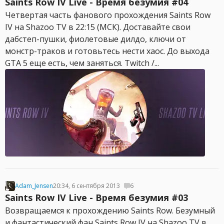
Saints Row IV Live - Время безумия #04
Четвертая часть фанового прохождения Saints Row
IV на Shazoo TV в 22:15 (МСК). Доставайте свои
дабстеп-пушки, фиолетовые дилдо, ключи от
монстр-траков и готовьтесь нести хаос. До выхода
GTA 5 еще есть, чем заняться. Twitch /...
Adam_Jensen
20:34, 6 сентября 2013
6
Saints Row IV Live - Время безумия #03
Возвращаемся к прохождению Saints Row. Безумный
и фантастический фан Saints Row IV на Shazoo TV в