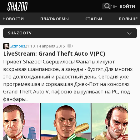
18+
ВОЙТИ
НОВОСТИ
ПЛАТФОРМЫ
СТАТЬИ
БОЛЬШЕ
SHAZOOTV
Gizmous
21:10, 14 апреля 2015
7
LiveStream: Grand Theft Auto V(PC)
Привет Shazoo! Свершилось! Фанаты ликуют
вскрывая шампанское, а зануды - бухтят.Для многих
это долгожданный и радостный день. Сегодня уже
прогремевшая и сорвавшая Джек-Пот на консолях
Grand Theft Auto V, пафосно выруливает на PC, под
фанфары...