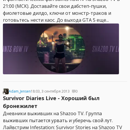
21:00 (МСК). Доставайте свои дабстеп-пушки,
фиолетовые дилдо, ключи от монстр-траков и
готовьтесь нести хаос. До выхода GTA 5 еще...
Adam_Jensen
18:03, 3 сентября 2013
0
Survivor Diaries Live - Хороший был
бронежилет
Дневники выживших на Shazoo TV. Группа
выживших пытается урвать и уберечь свой лут.
Лайвстрим Infestation: Survivor Stories на Shazoo TV