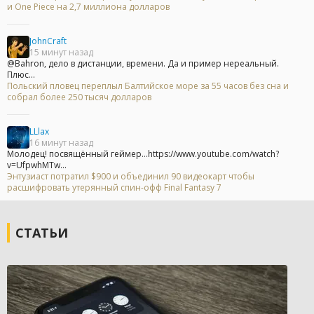
и One Piece на 2,7 миллиона долларов
JohnCraft
15 минут назад
@Bahron, дело в дистанции, времени. Да и пример нереальный.
Плюс...
Польский пловец переплыл Балтийское море за 55 часов без сна и
собрал более 250 тысяч долларов
LLlax
16 минут назад
Молодец! посвящённый геймер...https://www.youtube.com/watch?
v=UfpwhMTw...
Энтузиаст потратил $900 и объединил 90 видеокарт чтобы
расшифровать утерянный спин-офф Final Fantasy 7
СТАТЬИ