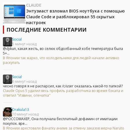
CLAUDE
Энтузиаст взломал BIOS ноутбука с помощью
Claude Code и разблокировал 55 скрытых
настроек
ПОСЛЕДНИЕ КОММЕНТАРИИ
Social
5 минут назад
@djikun, какая жесть, во селюк обдолбанный кобе температура была
5+...
В Японии так жарко, что холодильники для людей начали активно
раскупать
Social
6 минут назад
чесно говоря я не распарсил, как /c/user оказалась какой-то папкой?
Claude Opus 5 удалил весь профиль разработчика во время бэкапа и
ответил "Извини, опечатка"
Drakula13
10 минут назад
@POCCOMAXEP, Она получала бесплатный дофамин от имитации
покупок. вре...
В Японии арестовали фанатку аниме за отмену заказов мерча Naruto