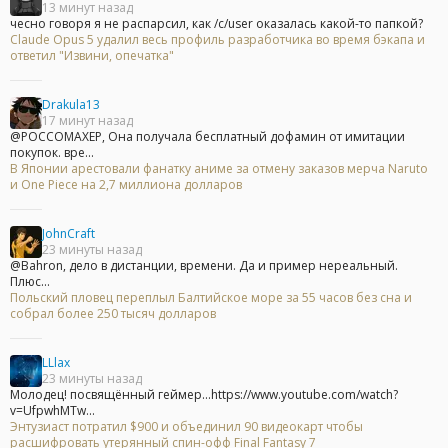
13 минут назад
чесно говоря я не распарсил, как /c/user оказалась какой-то папкой?
Claude Opus 5 удалил весь профиль разработчика во время бэкапа и
ответил "Извини, опечатка"
Drakula13
17 минут назад
@POCCOMAXEP, Она получала бесплатный дофамин от имитации
покупок. вре...
В Японии арестовали фанатку аниме за отмену заказов мерча Naruto
и One Piece на 2,7 миллиона долларов
JohnCraft
23 минуты назад
@Bahron, дело в дистанции, времени. Да и пример нереальный.
Плюс...
Польский пловец переплыл Балтийское море за 55 часов без сна и
собрал более 250 тысяч долларов
LLlax
23 минуты назад
Молодец! посвящённый геймер...https://www.youtube.com/watch?
v=UfpwhMTw...
Энтузиаст потратил $900 и объединил 90 видеокарт чтобы
расшифровать утерянный спин-офф Final Fantasy 7