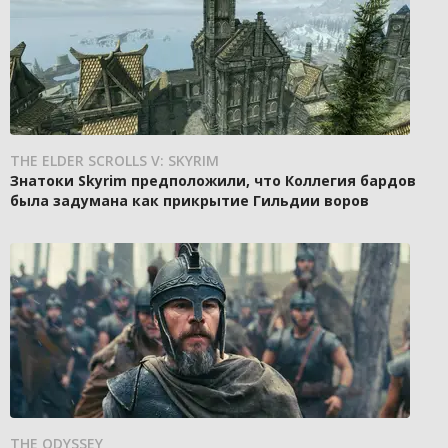
THE ELDER SCROLLS V: SKYRIM
Знатоки Skyrim предположили, что Коллегия бардов
была задумана как прикрытие Гильдии воров
THE ODYSSEY