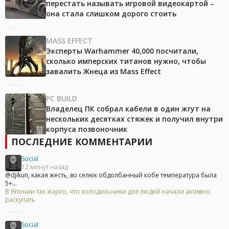
перестать называть игровой видеокартой –
она стала слишком дорого стоить
MASS EFFECT
Эксперты Warhammer 40,000 посчитали,
сколько имперских титанов нужно, чтобы
завалить Жнеца из Mass Effect
PC BUILD
Владелец ПК собрал кабели в один жгут на
нескольких десятках стяжек и получил внутри
корпуса позвоночник
ПОСЛЕДНИЕ КОММЕНТАРИИ
Social
12 минут назад
@djikun, какая жесть, во селюк обдолбанный кобе температура была
5+...
В Японии так жарко, что холодильники для людей начали активно
раскупать
Social