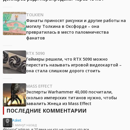
TOLKIEN
Фанаты приносят рисунки и другие работы на
могилу Толкина в Оксфорде – она
превратилась в место паломничества
фанатов
RTX 5090
Геймеры решили, что RTX 5090 можно
перестать называть игровой видеокартой –
она стала слишком дорого стоить
MASS EFFECT
Эксперты Warhammer 40,000 посчитали,
сколько имперских титанов нужно, чтобы
завалить Жнеца из Mass Effect
ПОСЛЕДНИЕ КОММЕНТАРИИ
Asket
5 минут назад
@HarryCartman, в 20 веке ни кто не считал что все...