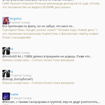
Гейб Ньюэлл потратил больше миллиарда долларов на суда, потому
что человечество не видело 99,999% дна океана
VirgoFox
6 минут назад
Все претензии по факту, но он забыл, что кинч по...
Сценарист Макс Ландис разнёс сюжет "Человек-паук: Новый день" с
его странным сексуальным подтекстом, а финальную схватку назвал
боем с каскадёрами
fla
8 минут назад
@Arnhold144, с 1080ti далеко в прицнипе не уедешь. Разве что...
Denuvo снова пала – Crimson Desert тоже взломали
fla
10 минут назад
@zecup, Богоубогая?)
Denuvo снова пала – Crimson Desert тоже взломали
Frame
15 минут назад
@Stosser, с такими ганорарами и группой, ему не дадут разтолстеть,...