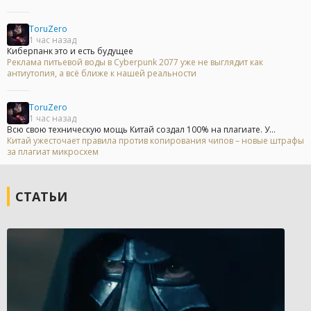
ToruZero
1 час назад
Киберпанк это и есть будущее
Реклама питьевой воды в Cyberpunk 2077 уже не выглядит как
антиутопия, а всё ближе к нашей реальности
ToruZero
1 час назад
Всю свою техническую мощь Китай создал 100% на плагиате. У...
Китай ужесточает правила против копирования чипов – новые штрафы
за плагиат микросхем
СТАТЬИ