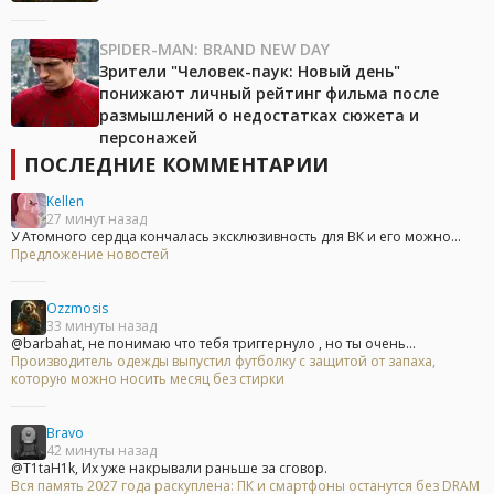
SPIDER-MAN: BRAND NEW DAY
Зрители "Человек-паук: Новый день"
понижают личный рейтинг фильма после
размышлений о недостатках сюжета и
персонажей
ПОСЛЕДНИЕ КОММЕНТАРИИ
Kellen
27 минут назад
У Атомного сердца кончалась эксклюзивность для ВК и его можно...
Предложение новостей
Ozzmosis
33 минуты назад
@barbahat, не понимаю что тебя триггернуло , но ты очень...
Производитель одежды выпустил футболку с защитой от запаха,
которую можно носить месяц без стирки
Bravo
42 минуты назад
@T1taH1k, Их уже накрывали раньше за сговор.
Вся память 2027 года раскуплена: ПК и смартфоны останутся без DRAM