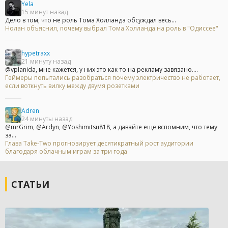
Yela
15 минут назад
Дело в том, что не роль Тома Холланда обсуждал весь...
Нолан объяснил, почему выбрал Тома Холланда на роль в "Одиссее"
hypetraxx
21 минуту назад
@vplanida, мне кажется, у них это как-то на рекламу завязано....
Геймеры попытались разобраться почему электричество не работает,
если воткнуть вилку между двумя розетками
Adren
24 минуты назад
@mrGrim, @Ardyn, @Yoshimitsu818, а давайте еще вспомним, что тему
за...
Глава Take-Two прогнозирует десятикратный рост аудитории
благодаря облачным играм за три года
СТАТЬИ